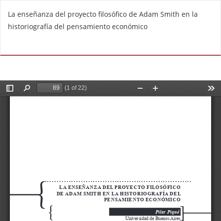
V
La enseñanza del proyecto filosófico de Adam Smith en la
o
historiografía del pensamiento económico
l
v
De
D
e
e
r
s
a
c
l
a
o
r
s
g
d
a
e
r
t
P
a
D
l
F
l
e
s