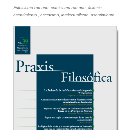
Estoicismo romano
,
estoicismo romano
,
áskesis
,
asentimiento.
,
ascetismo
,
intelectualismo
,
asentimiento