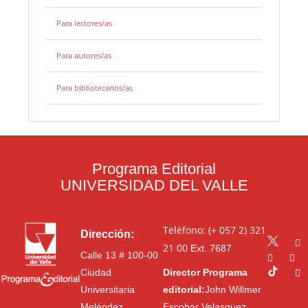
Para lectores/as
Para autores/as
Para bibliotecarios/as
Programa Editorial
UNIVERSIDAD DEL VALLE
Teléfono: (+ 057 2) 321
Dirección:
21 00
Ext. 7687
Calle 13 # 100-00
Ciudad
Director Programa
Universitaria
editorial:
John Willmer
Meléndez
Escobar Velasquez