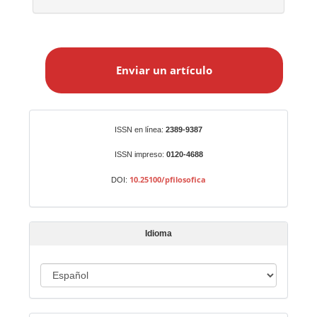
E
n
Enviar un artículo
v
i
a
r
Identificadores
ISSN en línea:
2389-9387
u
n
ISSN impreso:
0120-4688
a
10.25100/pfilosofica
DOI:
r
t
í
Idioma
c
u
I
l
o
d
i