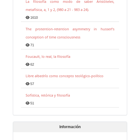
La filosofía como modo de saber Aristóteles,
metafísica, a, 1 y 2, (980 a 21 - 983 a 24).
1610
The protention-retention asymmetry in husserl’s
conception of time consciousness
71
Foucault, lo real, la filosofía
62
Libre albedrío como concepto teológico-político
57
Sofística, retórica y filosofía
51
Información