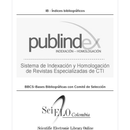
Indexado en:
o
m
IB - Índices bibliográficos
a
BBCS–Bases Bibliográficas con Comité de Selección