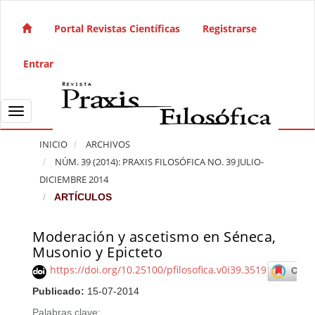
Salto rápido al contenido de la página
Navegación principal
Portal Revistas Científicas
Registrarse
Contenido principal
Barra lateral
Entrar
Toggle navigation
INICIO
ARCHIVOS
NÚM. 39 (2014): PRAXIS FILOSÓFICA NO. 39 JULIO-
DICIEMBRE 2014
ARTÍCULOS
Moderación y ascetismo en Séneca,
Barra lateral del artículo
Musonio y Epicteto
https://doi.org/10.25100/pfilosofica.v0i39.3519
Publicado:
15-07-2014
Palabras clave: