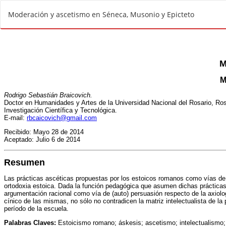
V
Moderación y ascetismo en Séneca, Musonio y Epicteto
o
l
v
e
r
a
l
o
s
d
e
t
a
l
l
e
s