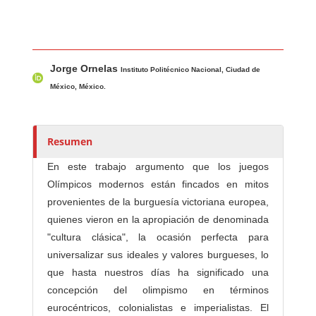
Contenido principal del artículo
A
Jorge Ornelas
u
Instituto Politécnico Nacional, Ciudad de
t
México, México.
o
r
e
Resumen
s
En este trabajo argumento que los juegos
/
Olímpicos modernos están fincados en mitos
a
provenientes de la burguesía victoriana europea,
s
quienes vieron en la apropiación de denominada
"cultura clásica", la ocasión perfecta para
universalizar sus ideales y valores burgueses, lo
que hasta nuestros días ha significado una
concepción del olimpismo en términos
eurocéntricos, colonialistas e imperialistas. El