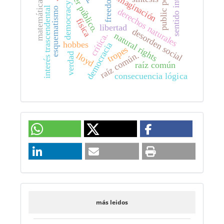
sentido interno
public power
poder público.
freedom
imaginación
matemática
democracy
interés trascendental
esquematismo
derechos naturales
física
libertad
desorden social
natural rights
crítica.
hobbes
democracia
tropes
raíz común.
lloyd
verdad
raíz común
consecuencia lógica
más leidos