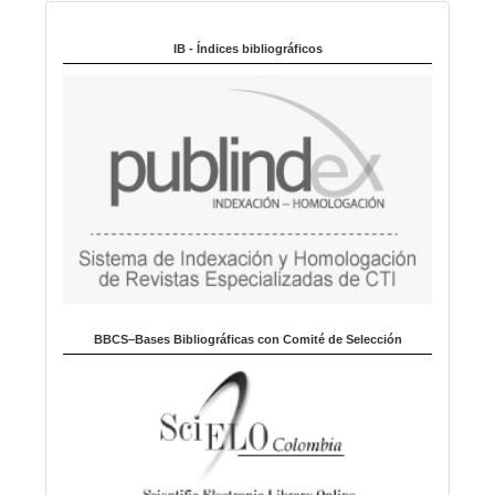
Indexado en:
o
m
IB - Índices bibliográficos
a
BBCS–Bases Bibliográficas con Comité de Selección