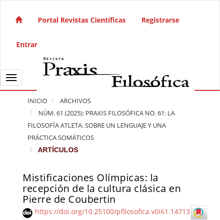
Salto rápido al contenido de la página
Navegación principal
Portal Revistas Científicas
Registrarse
Contenido principal
Barra lateral
Entrar
Toggle navigation
INICIO
ARCHIVOS
NÚM. 61 (2025): PRAXIS FILOSÓFICA NO. 61: LA
FILOSOFÍA ATLETA. SOBRE UN LENGUAJE Y UNA
PRÁCTICA SOMÁTICOS
ARTÍCULOS
Mistificaciones Olímpicas: la
Barra lateral del artículo
recepción de la cultura clásica en
Pierre de Coubertin
https://doi.org/10.25100/pfilosofica.v0i61.14713