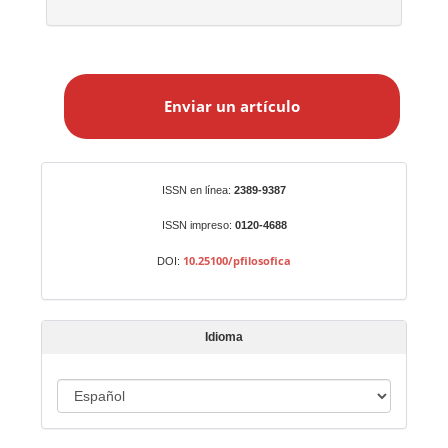
E
n
Enviar un artículo
v
i
a
r
Identificadores
ISSN en línea:
2389-9387
u
n
ISSN impreso:
0120-4688
a
10.25100/pfilosofica
DOI:
r
t
í
Idioma
c
u
I
l
o
d
i