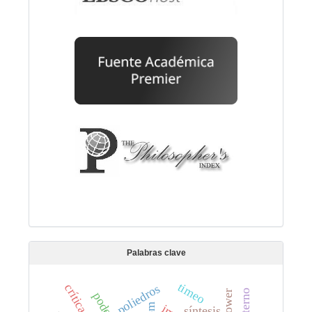
Palabras clave
timeo
crítica
poliedros
síntesis