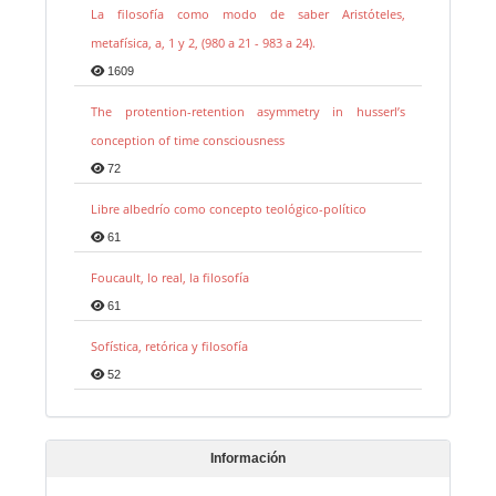
La filosofía como modo de saber Aristóteles,
metafísica, a, 1 y 2, (980 a 21 - 983 a 24).
1609
The protention-retention asymmetry in husserl’s
conception of time consciousness
72
Libre albedrío como concepto teológico-político
61
Foucault, lo real, la filosofía
61
Sofística, retórica y filosofía
52
Información