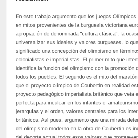
En este trabajo argumento que los juegos Olímpicos
en mitos provenientes de la burguesía victoriana euro
apropiación de denominada "cultura clásica", la ocasi
universalizar sus ideales y valores burgueses, lo que
significado una concepción del olimpismo en términos
colonialistas e imperialistas. El primer mito que inte
identifica la función del olimpismo con la promoción 
todos los pueblos. El segundo es el mito del maratón 
que el proyecto olímpico de Coubertin en realidad est
proyecto pedagógico imperialista británico que veía e
perfecta para inculcar en los infantes el amateurismo,
jerarquías y el orden, valores centrales para los inte
británicos. Así pues, argumento que una mirada deten
del olimpismo moderno en la obra de Coubertin es ind
del deporte actual todos esos valores que promueven 