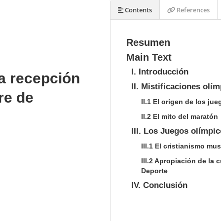
Contents
References
Resumen
Main Text
I. Introducción
la recepción
II. Mistificaciones olí
re de
II.1 El origen de los j
II.2 El mito del maratón
III. Los Juegos olímpi
III.1 El cristianismo m
III.2 Apropiación de la 
Deporte
IV. Conclusión