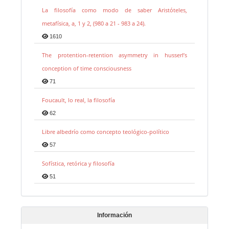
La filosofía como modo de saber Aristóteles,
metafísica, a, 1 y 2, (980 a 21 - 983 a 24).
1610
The protention-retention asymmetry in husserl’s
conception of time consciousness
71
Foucault, lo real, la filosofía
62
Libre albedrío como concepto teológico-político
57
Sofística, retórica y filosofía
51
Información