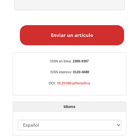
E
n
Enviar un artículo
v
i
a
r
Identificadores
ISSN en línea:
2389-9387
u
n
ISSN impreso:
0120-4688
a
10.25100/pfilosofica
DOI:
r
t
í
Idioma
c
u
I
l
o
d
i