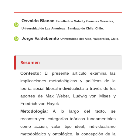
Contenido principal del artículo
A
Osvaldo Blanco
u
Facultad de Salud y Ciencias Sociales,
t
Universidad de Las Américas, Santiago de Chile, Chile.
o
Jorge Valdebenito
Universidad del Alba, Valparaíso, Chile.
r
e
s
Resumen
/
a
Contexto:
El presente artículo examina las
s
implicaciones metodológicas y políticas de la
teoría social liberal-individualista a través de los
aportes de Max Weber, Ludwig von Mises y
Friedrich von Hayek.
Metodología:
A lo largo del texto, se
reconstruyen categorías teóricas fundamentales
como acción, valor, tipo ideal, individualismo
metodológico y ontológico, la concepción de la