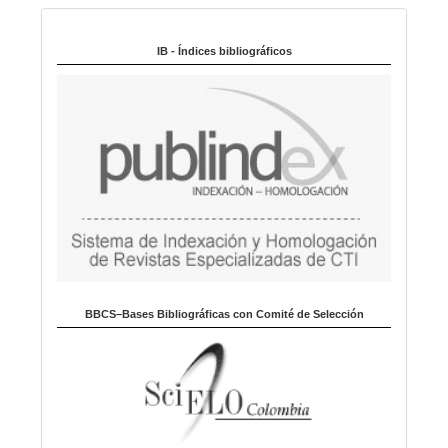
Indexado en:
o
m
IB - Índices bibliográficos
a
BBCS–Bases Bibliográficas con Comité de Selección