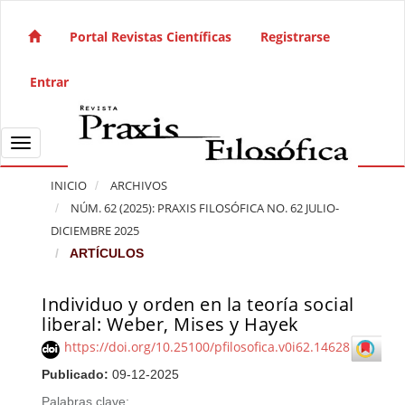
Salto rápido al contenido de la página
Navegación principal
Portal Revistas Científicas
Registrarse
Contenido principal
Barra lateral
Entrar
Toggle navigation
INICIO
ARCHIVOS
NÚM. 62 (2025): PRAXIS FILOSÓFICA NO. 62 JULIO-
DICIEMBRE 2025
ARTÍCULOS
Individuo y orden en la teoría social
Barra lateral del artículo
liberal: Weber, Mises y Hayek
https://doi.org/10.25100/pfilosofica.v0i62.14628
Publicado:
09-12-2025
Palabras clave: