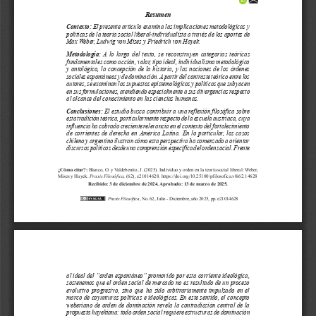
d
e
l
a
r
t
í
c
u
l
o