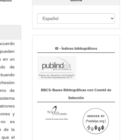
Idioma
Análisis
c
u
I
l
o
d
i
Indexado en:
o
sacuerdo
m
IB - Índices bibliográficos
 pueden
a
s en un
ado de
ctuando
ohesión
timo de
BBCS–Bases Bibliográficas con Comité de
sistema
Selección
atrones
ciones y
e no es
e de la
 que el