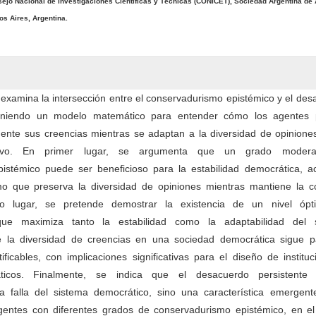
ejo Nacional de Investigaciones Científicas y Técnicas (CONICET), Sociedad Argentina de 
os Aires, Argentina.
o examina la intersección entre el conservadurismo epistémico y el de
poniendo un modelo matemático para entender cómo los agentes
ente sus creencias mientras se adaptan a la diversidad de opinione
rativo. En primer lugar, se argumenta que un grado moder
istémico puede ser beneficioso para la estabilidad democrática, a
 que preserva la diversidad de opiniones mientras mantiene la c
do lugar, se pretende demostrar la existencia de un nivel óp
que maximiza tanto la estabilidad como la adaptabilidad del 
e la diversidad de creencias en una sociedad democrática sigue p
ificables, con implicaciones significativas para el diseño de institu
ticos. Finalmente, se indica que el desacuerdo persistent
 falla del sistema democrático, sino una característica emergent
agentes con diferentes grados de conservadurismo epistémico, en el