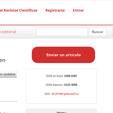
al Revistas Científicas
Registrarse
Entrar
o editorial
Buscar
E
n
Enviar un artículo
v
 en
i
a
r
Identificadores
ISSN en línea:
2389-9387
u
n
ISSN impreso:
0120-4688
a
10.25100/pfilosofica
DOI:
r
t
í