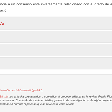
ncia a un consenso está inversamente relacionado con el grado de a
ación.
r/a
ón-NoComercial-CompartirIgual 4.0
.
SA 4.0
) los artículos presentados y sometidos al proceso editorial en la revista
Praxis Filo
la revista. El artículo de carácter inédito, producto de investigación o de algún proyec
ublicación durante el proceso que se lleve en nuestra revista.