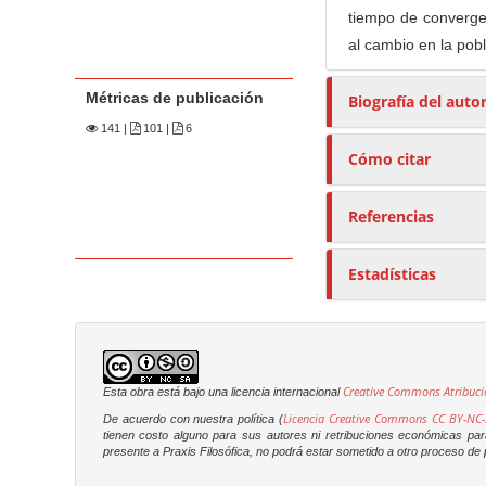
tiempo de converge
al cambio en la pobl
Métricas de publicación
Biografía del auto
141
|
101 |
6
Cómo citar
Referencias
Estadísticas
Creative Commons Atribuci
Esta obra está bajo una licencia internacional
Licencia Creative Commons CC BY-NC-
De acuerdo con nuestra política (
tienen costo alguno para sus autores ni retribuciones económicas para 
presente a
Praxis Filosófica
, no podrá estar sometido a otro proceso de p