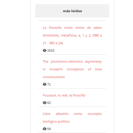
más leidos
La filosofía como modo de saber
Aristóteles, metafísica, a, 1 y 2, (980 a
21 - 983 a 24).
1610
The protention-retention asymmetry
in husserl’s conception of time
consciousness
71
Foucault, lo real, la filosofía
62
Libre albedrío como concepto
teológico-político
59