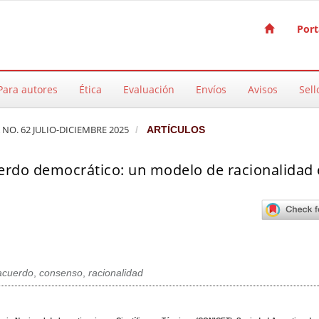
Port
Para autores
Ética
Evaluación
Envíos
Avisos
Sell
 NO. 62 JULIO-DICIEMBRE 2025
ARTÍCULOS
rdo democrático: un modelo de racionalidad
acuerdo
,
consenso
,
racionalidad
pal del artículo