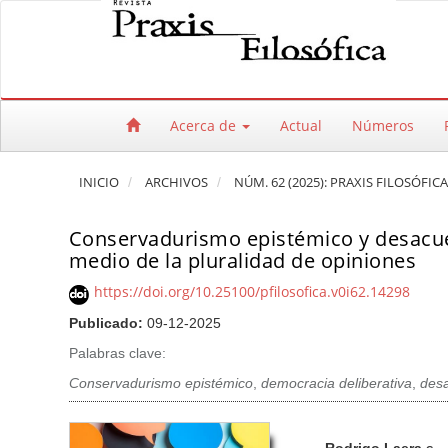
Salto rápido al contenido de la página
Navegación principal
Contenido principal
Barra lateral
Acerca de
Actual
Números
INICIO
ARCHIVOS
NÚM. 62 (2025): PRAXIS FILOSÓFICA
Conservadurismo epistémico y desacue
medio de la pluralidad de opiniones
https://doi.org/10.25100/pfilosofica.v0i62.14298
Publicado:
09-12-2025
Palabras clave:
Conservadurismo epistémico
,
democracia deliberativa
,
des
Barra lateral del artículo
Contenido princi
A
Rodrigo Laera