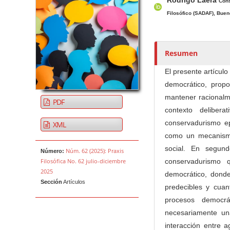
u
Cons
t
Filosófico (SADAF), Buen
o
r
e
Resumen
s
El presente artícul
/
democrático, pro
a
mantener racionalm
s
PDF
contexto delibe
conservadurismo ep
XML
como un mecanismo
social. En segun
Núm. 62 (2025): Praxis
Número:
conservadurismo 
Filosófica No. 62 julio-diciembre
2025
democrático, dond
Sección
Artículos
predecibles y cuant
procesos democrá
necesariamente una
interacción entre 