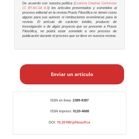
Licencia Creative Commons
De acuerdo con nuestra política (
CC BY-NC-SA 4.0
) los artículos presentados y sometidos al
proceso editorial en la revista
Praxis Filosófica
no tienen costo
alguno para sus autores ni retribuciones económicas para la
revista. El artículo de carácter inédito, producto de
investigación o de algún proyecto que se presente a
Praxis
Filosófica
, no podrá estar sometido a otro proceso de
publicación durante el proceso que se lleve en nuestra revista.
E
n
Enviar un artículo
v
i
a
r
Identificadores
ISSN en línea:
2389-9387
u
n
ISSN impreso:
0120-4688
a
10.25100/pfilosofica
DOI:
r
t