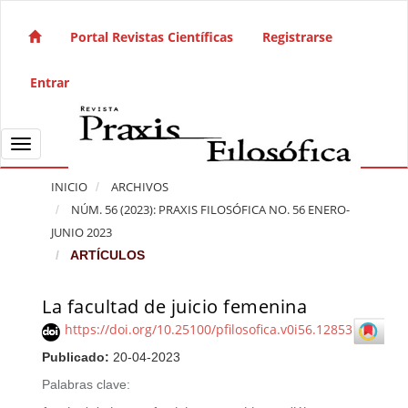
Salto rápido al contenido de la página
Navegación principal
Portal Revistas Científicas
Registrarse
Contenido principal
Barra lateral
Entrar
Toggle navigation
INICIO
ARCHIVOS
NÚM. 56 (2023): PRAXIS FILOSÓFICA NO. 56 ENERO-
JUNIO 2023
ARTÍCULOS
La facultad de juicio femenina
Barra lateral del artículo
https://doi.org/10.25100/pfilosofica.v0i56.12853
Publicado:
20-04-2023
Palabras clave: