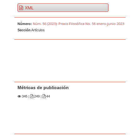
XML
Núm. 56 (2023): Praxis Filosófica No. 56 enero-junio 2023
Número:
Sección
Artículos
Métricas de publicación
345
|
249 |
44
Contenido principal del artículo
A