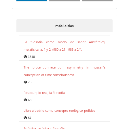
más leidos
La filosofía como modo de saber Aristóteles,
metafísica, a, 1 y 2, (980 a 21 - 983 a 24).
1610
The protention-retention asymmetry in husserl’s
conception of time consciousness
75
Foucault, lo real, la filosofía
63
Libre albedrío como concepto teológico-político
57
Sofística, retórica y filosofía