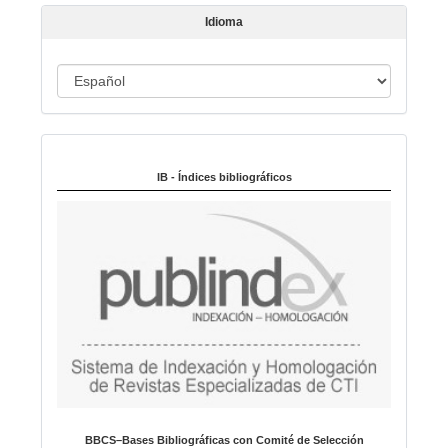
í
Idioma
c
u
I
l
o
d
i
Indexado en:
o
m
IB - Índices bibliográficos
a
BBCS–Bases Bibliográficas con Comité de Selección