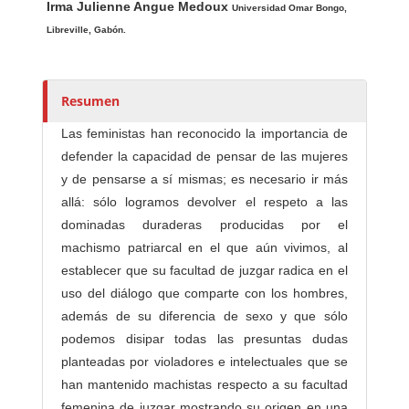
Irma Julienne Angue Medoux
u
Universidad Omar Bongo,
t
Libreville, Gabón.
o
r
e
Resumen
s
Las feministas han reconocido la importancia de
/
defender la capacidad de pensar de las mujeres
a
y de pensarse a sí mismas; es necesario ir más
s
allá: sólo logramos devolver el respeto a las
dominadas duraderas producidas por el
machismo patriarcal en el que aún vivimos, al
establecer que su facultad de juzgar radica en el
uso del diálogo que comparte con los hombres,
además de su diferencia de sexo y que sólo
podemos disipar todas las presuntas dudas
planteadas por violadores e intelectuales que se
han mantenido machistas respecto a su facultad
femenina de juzgar mostrando su origen en una