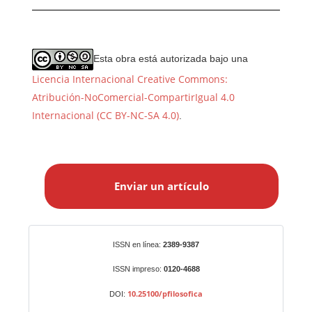
Esta obra está autorizada bajo una
Licencia Internacional Creative Commons:
Atribución-NoComercial-CompartirIgual 4.0
Internacional (CC BY-NC-SA 4.0)
.
E
n
Enviar un artículo
v
i
a
r
Identificadores
ISSN en línea:
2389-9387
u
n
ISSN impreso:
0120-4688
a
10.25100/pfilosofica
DOI:
r