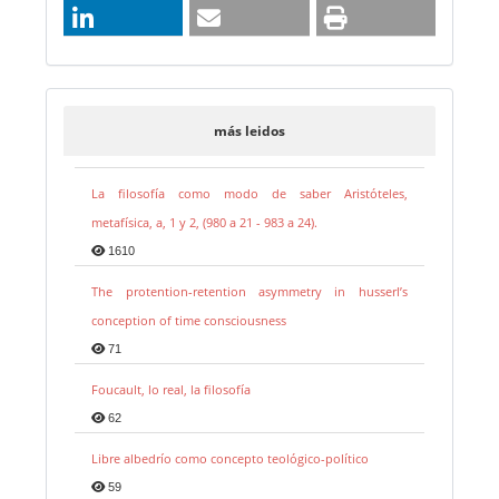
más leidos
La filosofía como modo de saber Aristóteles,
metafísica, a, 1 y 2, (980 a 21 - 983 a 24).
1610
The protention-retention asymmetry in husserl’s
conception of time consciousness
71
Foucault, lo real, la filosofía
62
Libre albedrío como concepto teológico-político
59