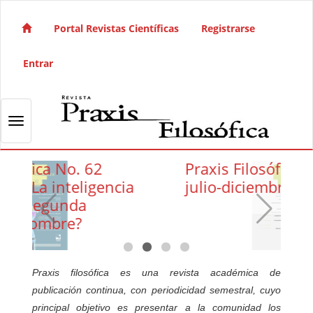
Salto rápido al contenido de la página
Navegación principal
Portal Revistas Científicas
Registrarse
Contenido principal
Barra lateral
Entrar
Toggle navigation
a No. 62
Praxis Filosófica No. 62
inteligencia
julio-diciembre 2025
egunda
mbre?
Praxis filosófica es una revista académica de
publicación continua, con periodicidad semestral, cuyo
principal objetivo es presentar a la comunidad los