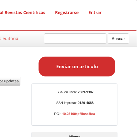
al Revistas Científicas
Registrarse
Entrar
o editorial
Buscar
E
n
Enviar un artículo
v
i
a
r
Identificadores
ISSN en línea:
2389-9387
u
n
ISSN impreso:
0120-4688
a
10.25100/pfilosofica
DOI:
r
t
í