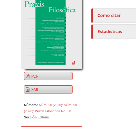
t
o
r
Cómo citar
e
s
Estadísticas
/
a
s
PDF
XML
Núm. 50 (2020): Núm. 50
Número:
(2020): Praxis Filosófica No. 50
Sección
Editorial