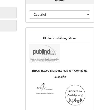
Idioma
c
u
I
l
o
d
i
Indexado en:
o
m
IB - Índices bibliográficos
a
BBCS–Bases Bibliográficas con Comité de
Selección