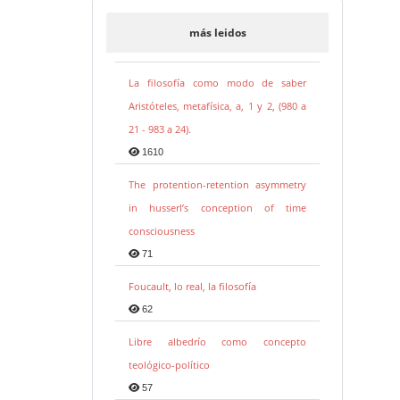
más leidos
La filosofía como modo de saber
Aristóteles, metafísica, a, 1 y 2, (980 a
21 - 983 a 24).
1610
The protention-retention asymmetry
in husserl’s conception of time
consciousness
71
Foucault, lo real, la filosofía
62
Libre albedrío como concepto
teológico-político
57