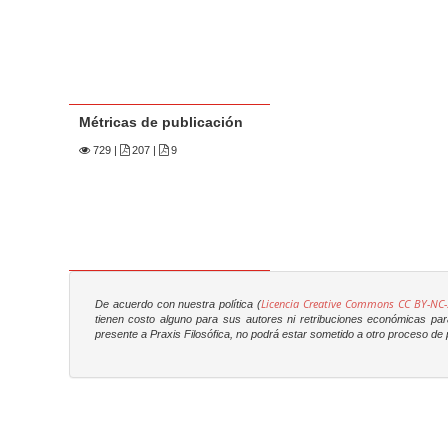
Métricas de publicación
729
|
207 |
9
Licencia Creative Commons CC BY-NC-
De acuerdo con nuestra política (
tienen costo alguno para sus autores ni retribuciones económicas para 
presente a
Praxis Filosófica
, no podrá estar sometido a otro proceso de p