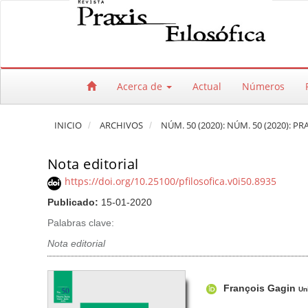
Salto rápido al contenido de la página
Navegación principal
Contenido principal
Barra lateral
Acerca de
Actual
Números
INICIO
ARCHIVOS
NÚM. 50 (2020): NÚM. 50 (2020): PR
Nota editorial
https://doi.org/10.25100/pfilosofica.v0i50.8935
Publicado:
15-01-2020
Palabras clave:
Nota editorial
Barra lateral del artículo
Contenido princi
A
François Gagin
u
Un