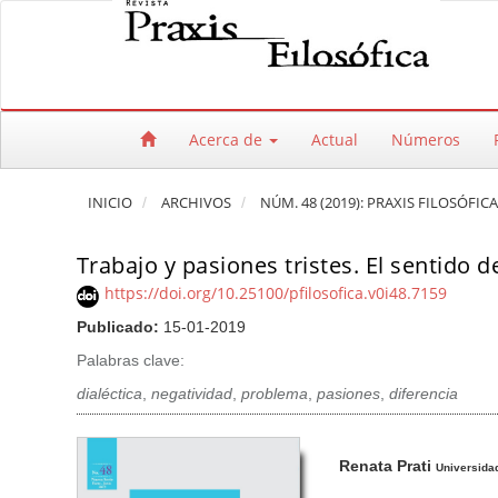
Salto rápido al contenido de la página
Navegación principal
Contenido principal
Barra lateral
Acerca de
Actual
Números
INICIO
ARCHIVOS
NÚM. 48 (2019): PRAXIS FILOSÓFICA
Trabajo y pasiones tristes. El sentido d
https://doi.org/10.25100/pfilosofica.v0i48.7159
Publicado:
15-01-2019
Palabras clave:
dialéctica
,
negatividad
,
problema
,
pasiones
,
diferencia
Barra lateral del artículo
Contenido princi
A
Renata Prati
u
Universida