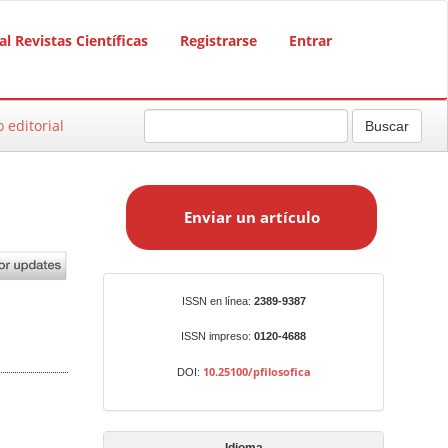
al Revistas Científicas
Registrarse
Entrar
o editorial
Buscar
E
n
Enviar un artículo
v
i
a
r
Identificadores
ISSN en línea:
2389-9387
u
n
ISSN impreso:
0120-4688
a
10.25100/pfilosofica
DOI:
r
t
í