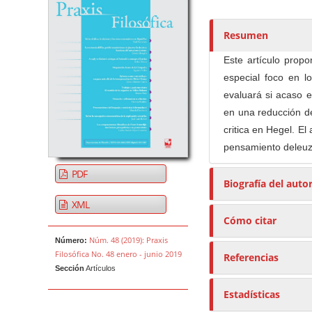
t
o
r
Resumen
e
Este artículo propo
s
especial foco en lo
/
evaluará si acaso e
a
en una reducción de
s
critica en Hegel. El
pensamiento deleuzi
PDF
Biografía del auto
XML
Cómo citar
Núm. 48 (2019): Praxis
Número:
Filosófica No. 48 enero - junio 2019
Referencias
Sección
Artículos
Estadísticas