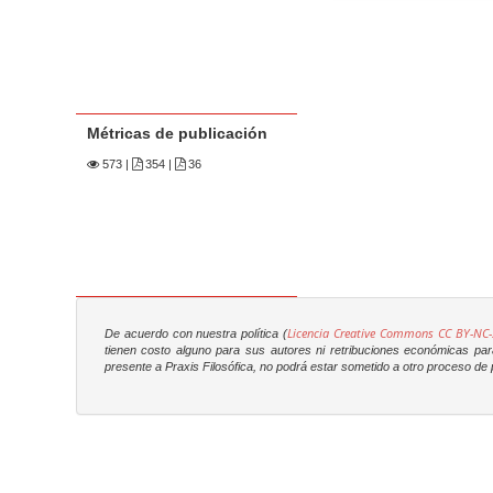
Métricas de publicación
573
|
354 |
36
Licencia Creative Commons CC BY-NC-
De acuerdo con nuestra política (
tienen costo alguno para sus autores ni retribuciones económicas para 
presente a
Praxis Filosófica
, no podrá estar sometido a otro proceso de p