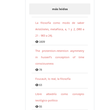
más leidos
La filosofía como modo de saber
Aristóteles, metafísica, a, 1 y 2, (980 a
21 - 983 a 24).
1609
The protention-retention asymmetry
in husserl’s conception of time
consciousness
78
Foucault, lo real, la filosofía
63
Libre albedrío como concepto
teológico-político
55