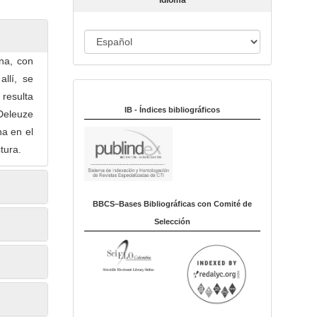
Idioma
c
u
I
l
o
d
ana, con
i
allí, se
Indexado en:
o
 resulta
m
IB - Índices bibliográficos
 Deleuze
a
na en el
tura.
BBCS–Bases Bibliográficas con Comité de
Selección