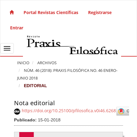
Salto rápido al contenido de la página
Navegación principal
Portal Revistas Científicas
Registrarse
Contenido principal
Barra lateral
Entrar
Toggle navigation
INICIO
ARCHIVOS
NÚM. 46 (2018): PRAXIS FILOSÓFICA NO. 46 ENERO-
JUNIO 2018
EDITORIAL
Nota editorial
Barra lateral del artículo
https://doi.org/10.25100/pfilosofica.v0i46.6268
Publicado:
15-01-2018