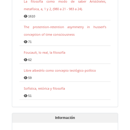
La filosofía como modo de saber Aristóteles,
metafísica, a, 1 y 2, (980 a 21 - 983 a 24).
1610
The protention-retention asymmetry in husserl’s
conception of time consciousness
71
Foucault, lo real, la filosofía
62
Libre albedrío como concepto teológico-político
59
Sofística, retórica y filosofía
51
Información