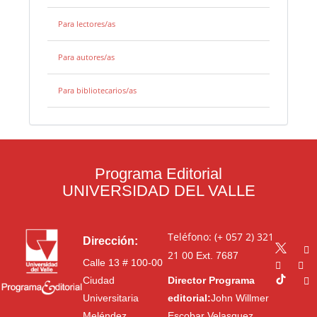
Para lectores/as
Para autores/as
Para bibliotecarios/as
Programa Editorial
UNIVERSIDAD DEL VALLE
Teléfono: (+ 057 2) 321
Dirección:
21 00
Ext. 7687
Calle 13 # 100-00
Ciudad
Director Programa
Universitaria
editorial:
John Willmer
Meléndez
Escobar Velasquez