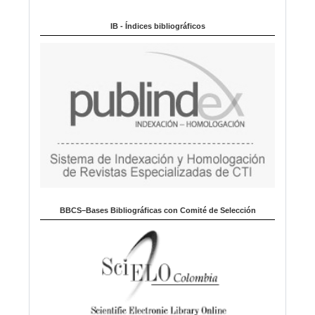
Indexado en:
o
m
IB - Índices bibliográficos
a
BBCS–Bases Bibliográficas con Comité de Selección