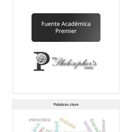
Palabras clave
réalisme
estructura
foucault
lloyd