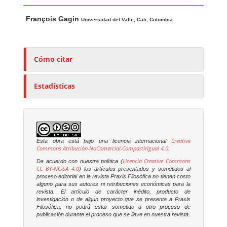
Contenido principal del artículo
A
François Gagin
u
Universidad del Valle, Cali, Colombia
t
o
r
Cómo citar
e
s
Estadísticas
/
a
s
Creative
Esta obra está bajo una licencia internacional
Commons Atribución-NoComercial-CompartirIgual 4.0
.
Licencia Creative Commons
De acuerdo con nuestra política (
CC BY-NC-SA 4.0
) los artículos presentados y sometidos al
proceso editorial en la revista
Praxis Filosófica
no tienen costo
alguno para sus autores ni retribuciones económicas para la
revista. El artículo de carácter inédito, producto de
investigación o de algún proyecto que se presente a
Praxis
Filosófica
, no podrá estar sometido a otro proceso de
publicación durante el proceso que se lleve en nuestra revista.