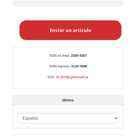
E
n
Enviar un artículo
v
i
a
r
Identificadores
ISSN en línea:
2389-9387
u
n
ISSN impreso:
0120-4688
a
10.25100/pfilosofica
DOI:
r
t
í
Idioma
c
u
I
l
o
d
i