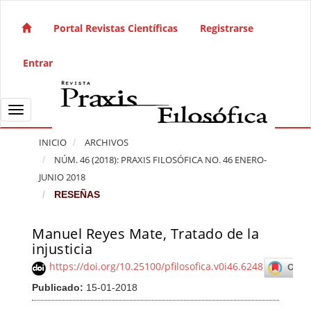
Salto rápido al contenido de la página
Navegación principal
Portal Revistas Científicas
Registrarse
Contenido principal
Barra lateral
Entrar
Toggle navigation
INICIO
ARCHIVOS
NÚM. 46 (2018): PRAXIS FILOSÓFICA NO. 46 ENERO-
JUNIO 2018
RESEÑAS
Manuel Reyes Mate, Tratado de la
Barra lateral del artículo
injusticia
https://doi.org/10.25100/pfilosofica.v0i46.6248
Publicado:
15-01-2018