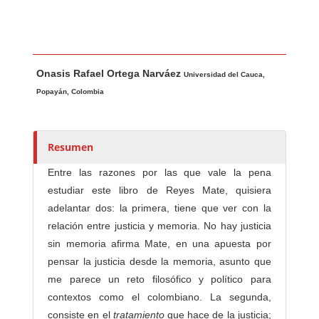
Contenido principal del artículo
A
Onasis Rafael Ortega Narváez
u
Universidad del Cauca,
t
Popayán, Colombia
o
r
e
Resumen
s
Entre las razones por las que vale la pena
/
estudiar este libro de Reyes Mate, quisiera
a
adelantar dos: la primera, tiene que ver con la
s
relación entre justicia y memoria. No hay justicia
sin memoria afirma Mate, en una apuesta por
pensar la justicia desde la memoria, asunto que
me parece un reto filosófico y político para
contextos como el colombiano. La segunda,
consiste en el
tratamiento
que hace de la justicia;