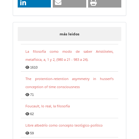
más leidos
La filosofía como modo de saber Aristóteles,
metafísica, a, 1 y 2, (980 a 21 - 983 a 24).
1610
The protention-retention asymmetry in husserl’s
conception of time consciousness
71
Foucault, lo real, la filosofía
62
Libre albedrío como concepto teológico-político
59