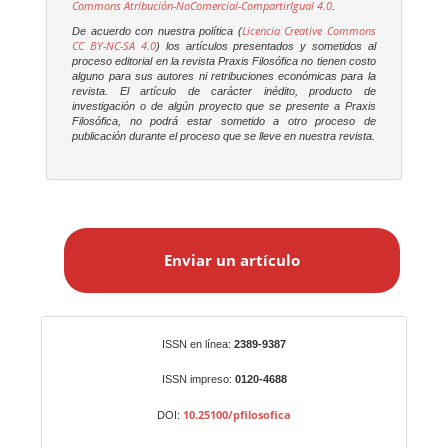
Commons Atribución-NoComercial-CompartirIgual 4.0
.
Licencia Creative Commons
De acuerdo con nuestra política (
CC BY-NC-SA 4.0
) los artículos presentados y sometidos al
proceso editorial en la revista
Praxis Filosófica
no tienen costo
alguno para sus autores ni retribuciones económicas para la
revista. El artículo de carácter inédito, producto de
investigación o de algún proyecto que se presente a
Praxis
Filosófica
, no podrá estar sometido a otro proceso de
publicación durante el proceso que se lleve en nuestra revista.
E
n
Enviar un artículo
v
i
a
r
Identificadores
ISSN en línea:
2389-9387
u
n
ISSN impreso:
0120-4688
a
10.25100/pfilosofica
DOI:
r