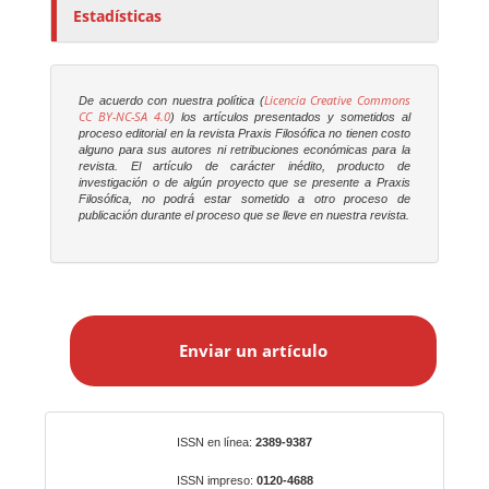
Estadísticas
Licencia Creative Commons
De acuerdo con nuestra política (
CC BY-NC-SA 4.0
) los artículos presentados y sometidos al
proceso editorial en la revista
Praxis Filosófica
no tienen costo
alguno para sus autores ni retribuciones económicas para la
revista. El artículo de carácter inédito, producto de
investigación o de algún proyecto que se presente a
Praxis
Filosófica
, no podrá estar sometido a otro proceso de
publicación durante el proceso que se lleve en nuestra revista.
E
n
Enviar un artículo
v
i
a
r
Identificadores
ISSN en línea:
2389-9387
u
n
ISSN impreso:
0120-4688