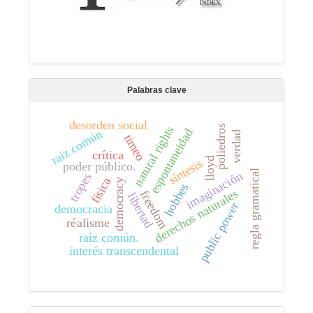
Palabras clave
desorden social
poliedros
natural rights
espontaneidad
raíz común
verdad
timeo
crítica
lloyd
síntesis
poder público.
regla gramatical
imaginación
tropes
física
democracy
hobbes
derechos naturales
freedom
libertad
public power
democracia
réalisme
raíz común.
interés transcendental