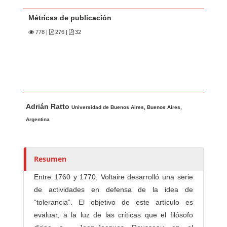
Métricas de publicación
778
|
276 |
32
Contenido principal del artículo
A
Adrián Ratto
u
Universidad de Buenos Aires, Buenos Aires,
t
Argentina
o
r
e
Resumen
s
Entre 1760 y 1770, Voltaire desarrolló una serie
/
de actividades en defensa de la idea de
a
“tolerancia”. El objetivo de este artículo es
s
evaluar, a la luz de las críticas que el filósofo