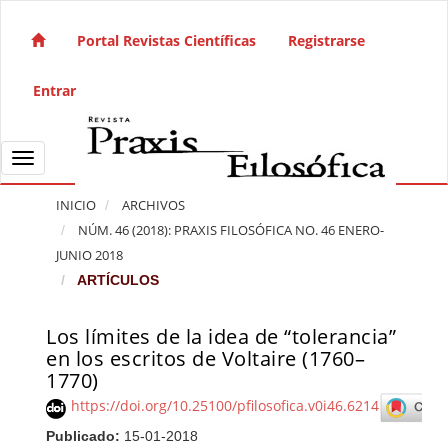
Salto rápido al contenido de la página
Navegación principal
Portal Revistas Científicas
Registrarse
Contenido principal
Barra lateral
Entrar
Toggle navigation
INICIO
ARCHIVOS
NÚM. 46 (2018): PRAXIS FILOSÓFICA NO. 46 ENERO-
JUNIO 2018
ARTÍCULOS
Los límites de la idea de “tolerancia”
Barra lateral del artículo
en los escritos de Voltaire (1760–
1770)
https://doi.org/10.25100/pfilosofica.v0i46.6214
Publicado:
15-01-2018