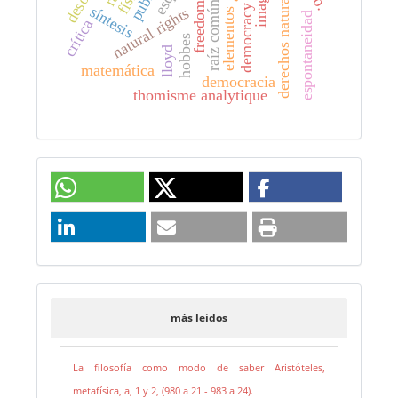
derechos naturales
raíz común
freedom
democracy
síntesis
natural rights
elementos
espontaneidad
crítica
hobbes
lloyd
matemática
democracia
thomisme analytique
más leidos
La filosofía como modo de saber Aristóteles,
metafísica, a, 1 y 2, (980 a 21 - 983 a 24).