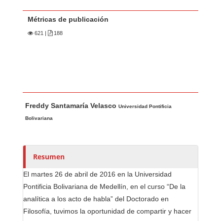
Métricas de publicación
621
|
188
Contenido principal del artículo
A
Freddy Santamaría Velasco
u
Universidad Pontificia
t
Bolivariana
o
r
e
Resumen
s
El martes 26 de abril de 2016 en la Universidad
/
Pontificia Bolivariana de Medellín, en el curso “De la
a
analítica a los acto de habla” del Doctorado en
s
Filosofía, tuvimos la oportunidad de compartir y hacer