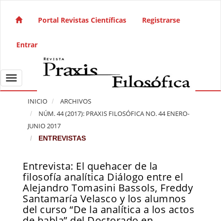
Salto rápido al contenido de la página
Navegación principal
Portal Revistas Científicas
Registrarse
Contenido principal
Barra lateral
Entrar
Toggle navigation
INICIO
ARCHIVOS
NÚM. 44 (2017): PRAXIS FILOSÓFICA NO. 44 ENERO-
JUNIO 2017
ENTREVISTAS
Entrevista: El quehacer de la
Barra lateral del artículo
filosofía analítica Diálogo entre el
Alejandro Tomasini Bassols, Freddy
Santamaría Velasco y los alumnos
del curso “De la analítica a los actos
de habla” del Doctorado en