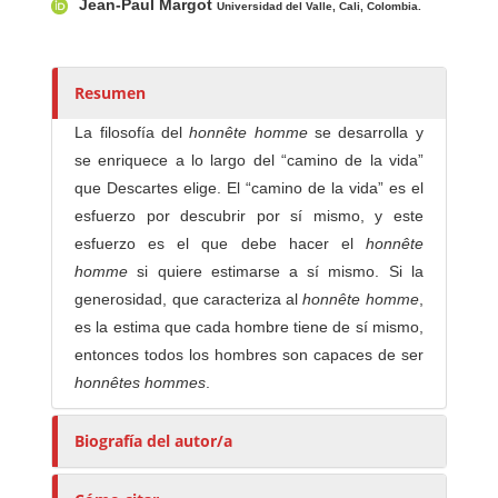
Jean-Paul Margot
u
Universidad del Valle, Cali, Colombia.
t
o
r
Resumen
e
La filosofía del
honnête homme
se desarrolla y
s
se enriquece a lo largo del “camino de la vida”
/
que Descartes elige. El “camino de la vida” es el
a
esfuerzo por descubrir por sí mismo, y este
s
esfuerzo es el que debe hacer el
honnête
homme
si quiere estimarse a sí mismo. Si la
generosidad, que caracteriza al
honnête homme
,
es la estima que cada hombre tiene de sí mismo,
entonces todos los hombres son capaces de ser
honnêtes hommes
.
Biografía del autor/a