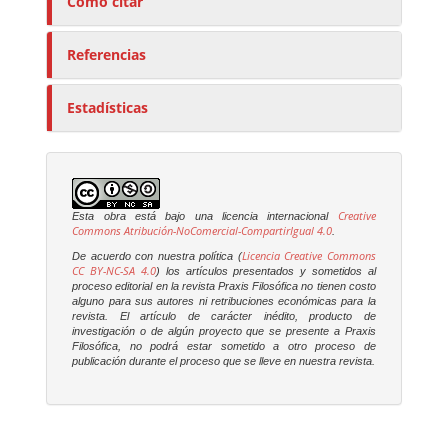
Cómo citar
Referencias
Estadísticas
Creative
Esta obra está bajo una licencia internacional
Commons Atribución-NoComercial-CompartirIgual 4.0
.
Licencia Creative Commons
De acuerdo con nuestra política (
CC BY-NC-SA 4.0
) los artículos presentados y sometidos al
proceso editorial en la revista
Praxis Filosófica
no tienen costo
alguno para sus autores ni retribuciones económicas para la
revista. El artículo de carácter inédito, producto de
investigación o de algún proyecto que se presente a
Praxis
Filosófica
, no podrá estar sometido a otro proceso de
publicación durante el proceso que se lleve en nuestra revista.
E