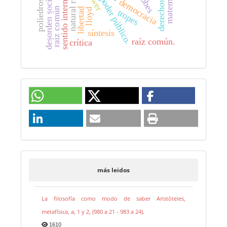
matemática
natural rights
hobbes
desorden social
poder público.
sentido interno
democracia
poliedros
raíz común
libertad
lloyd
tropes
síntesis
raíz común.
crítica
más leidos
La filosofía como modo de saber Aristóteles,
metafísica, a, 1 y 2, (980 a 21 - 983 a 24).
1610