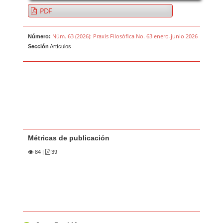
PDF
Núm. 63 (2026): Praxis Filosófica No. 63 enero-junio 2026
Número:
Sección
Artículos
Métricas de publicación
84
|
39
Contenido principal del artículo
A