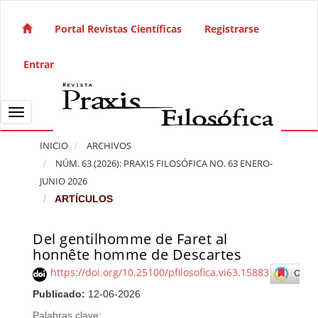
Salto rápido al contenido de la página
Navegación principal
Portal Revistas Científicas
Registrarse
Contenido principal
Barra lateral
Entrar
Toggle navigation
INICIO
ARCHIVOS
NÚM. 63 (2026): PRAXIS FILOSÓFICA NO. 63 ENERO-
JUNIO 2026
ARTÍCULOS
Del gentilhomme de Faret al
Barra lateral del artículo
honnête homme de Descartes
https://doi.org/10.25100/pfilosofica.vi63.15883
Publicado:
12-06-2026
Palabras clave: