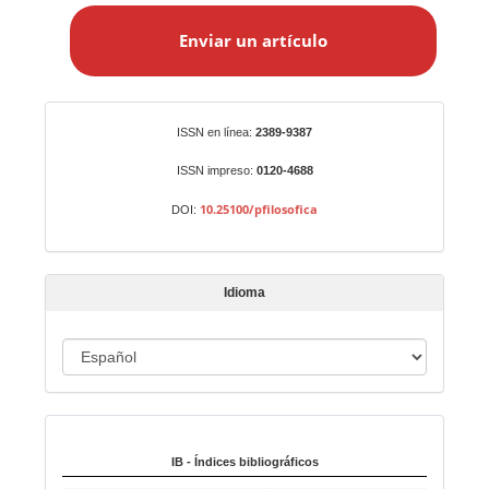
n
Enviar un artículo
v
i
a
r
Identificadores
ISSN en línea:
2389-9387
u
n
ISSN impreso:
0120-4688
a
10.25100/pfilosofica
DOI:
r
t
í
Idioma
c
u
I
l
o
d
i
Indexado en:
o
m
IB - Índices bibliográficos
a