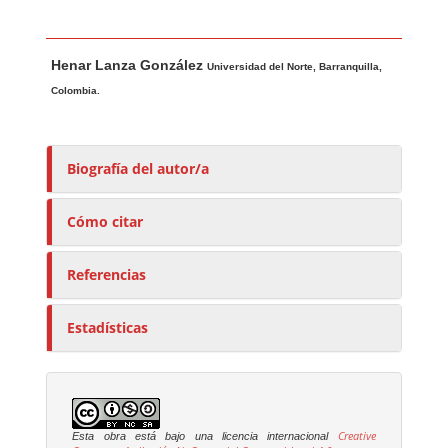
Contenido principal del artículo
A
Henar Lanza González
u
Universidad del Norte, Barranquilla,
t
Colombia.
o
r
e
Biografía del autor/a
s
/
Cómo citar
a
s
Referencias
Estadísticas
Creative
Esta obra está bajo una licencia internacional