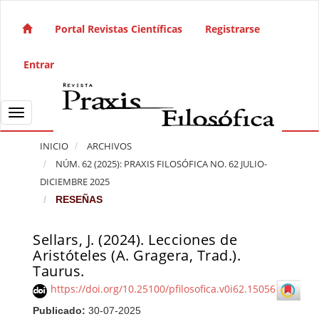
Salto rápido al contenido de la página
Navegación principal
Portal Revistas Científicas
Registrarse
Contenido principal
Barra lateral
Entrar
Toggle navigation
INICIO
ARCHIVOS
NÚM. 62 (2025): PRAXIS FILOSÓFICA NO. 62 JULIO-
DICIEMBRE 2025
RESEÑAS
Sellars, J. (2024). Lecciones de
Barra lateral del artículo
Aristóteles (A. Gragera, Trad.).
Taurus.
https://doi.org/10.25100/pfilosofica.v0i62.15056
Publicado:
30-07-2025