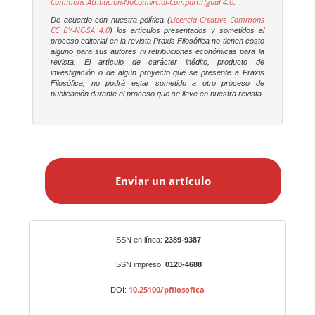
Commons Atribución-NoComercial-CompartirIgual 4.0
.
Licencia Creative Commons
De acuerdo con nuestra política (
CC BY-NC-SA 4.0
) los artículos presentados y sometidos al
proceso editorial en la revista
Praxis Filosófica
no tienen costo
alguno para sus autores ni retribuciones económicas para la
revista. El artículo de carácter inédito, producto de
investigación o de algún proyecto que se presente a
Praxis
Filosófica
, no podrá estar sometido a otro proceso de
publicación durante el proceso que se lleve en nuestra revista.
E
n
Enviar un artículo
v
i
a
r
Identificadores
ISSN en línea:
2389-9387
u
n
ISSN impreso:
0120-4688
a
10.25100/pfilosofica
DOI:
r