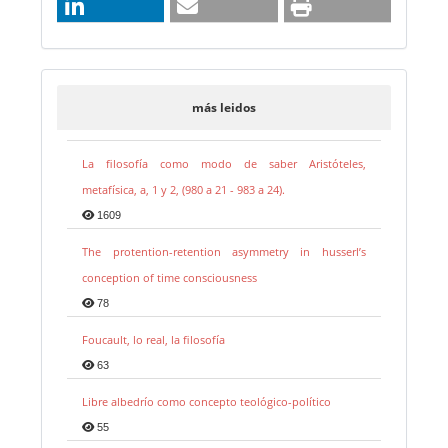
más leidos
La filosofía como modo de saber Aristóteles,
metafísica, a, 1 y 2, (980 a 21 - 983 a 24).
1609
The protention-retention asymmetry in husserl’s
conception of time consciousness
78
Foucault, lo real, la filosofía
63
Libre albedrío como concepto teológico-político
55