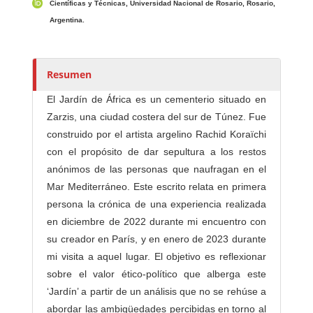
t
Científicas y Técnicas, Universidad Nacional de Rosario, Rosario,
o
Argentina.
r
e
s
Resumen
/
El Jardín de África es un cementerio situado en
a
Zarzis, una ciudad costera del sur de Túnez. Fue
s
construido por el artista argelino Rachid Koraïchi
con el propósito de dar sepultura a los restos
anónimos de las personas que naufragan en el
Mar Mediterráneo. Este escrito relata en primera
persona la crónica de una experiencia realizada
en diciembre de 2022 durante mi encuentro con
su creador en París, y en enero de 2023 durante
mi visita a aquel lugar. El objetivo es reflexionar
sobre el valor ético-político que alberga este
‘Jardín’ a partir de un análisis que no se rehúse a
abordar las ambigüedades percibidas en torno al