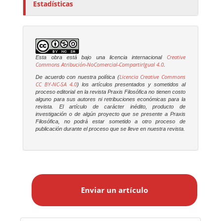
Estadísticas
Creative
Esta obra está bajo una licencia internacional
Commons Atribución-NoComercial-CompartirIgual 4.0
.
Licencia Creative Commons
De acuerdo con nuestra política (
CC BY-NC-SA 4.0
) los artículos presentados y sometidos al
proceso editorial en la revista
Praxis Filosófica
no tienen costo
alguno para sus autores ni retribuciones económicas para la
revista. El artículo de carácter inédito, producto de
investigación o de algún proyecto que se presente a
Praxis
Filosófica
, no podrá estar sometido a otro proceso de
publicación durante el proceso que se lleve en nuestra revista.
E
n
Enviar un artículo
v
i
a