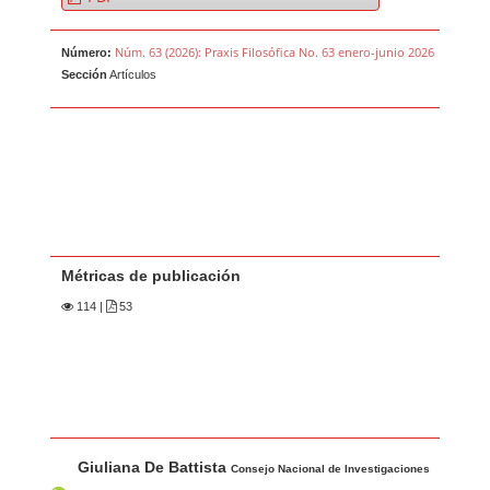
Núm. 63 (2026): Praxis Filosófica No. 63 enero-junio 2026
Número:
Sección
Artículos
Métricas de publicación
114
|
53
Contenido principal del artículo
A
Giuliana De Battista
u
Consejo Nacional de Investigaciones