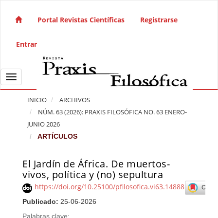
Salto rápido al contenido de la página
Navegación principal
Portal Revistas Científicas
Registrarse
Contenido principal
Barra lateral
Entrar
Toggle navigation
INICIO
ARCHIVOS
NÚM. 63 (2026): PRAXIS FILOSÓFICA NO. 63 ENERO-
JUNIO 2026
ARTÍCULOS
El Jardín de África. De muertos-
Barra lateral del artículo
vivos, política y (no) sepultura
https://doi.org/10.25100/pfilosofica.vi63.14888
Publicado:
25-06-2026
Palabras clave: