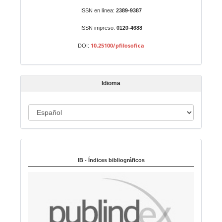
r
Identificadores
ISSN en línea:
2389-9387
u
n
ISSN impreso:
0120-4688
a
10.25100/pfilosofica
DOI:
r
t
í
Idioma
c
u
I
l
o
d
i
Indexado en:
o
m
IB - Índices bibliográficos
a