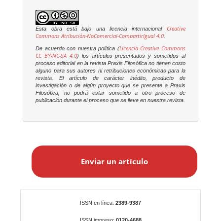
Creative
Esta obra está bajo una licencia internacional
Commons Atribución-NoComercial-CompartirIgual 4.0
.
Licencia Creative Commons
De acuerdo con nuestra política (
CC BY-NC-SA 4.0
) los artículos presentados y sometidos al
proceso editorial en la revista
Praxis Filosófica
no tienen costo
alguno para sus autores ni retribuciones económicas para la
revista. El artículo de carácter inédito, producto de
investigación o de algún proyecto que se presente a
Praxis
Filosófica
, no podrá estar sometido a otro proceso de
publicación durante el proceso que se lleve en nuestra revista.
E
n
Enviar un artículo
v
i
a
r
Identificadores
ISSN en línea:
2389-9387
u
ISSN impreso:
0120-4688