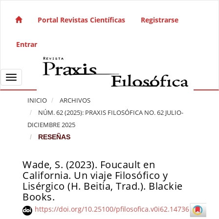
Salto rápido al contenido de la página
Navegación principal
Portal Revistas Científicas
Registrarse
Contenido principal
Barra lateral
Entrar
Toggle navigation
INICIO
ARCHIVOS
NÚM. 62 (2025): PRAXIS FILOSÓFICA NO. 62 JULIO-
DICIEMBRE 2025
RESEÑAS
Wade, S. (2023). Foucault en
Barra lateral del artículo
California. Un viaje Filosófico y
Lisérgico (H. Beitia, Trad.). Blackie
Books.
https://doi.org/10.25100/pfilosofica.v0i62.14736