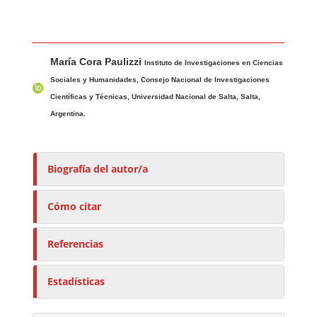
Contenido principal del artículo
A
María Cora Paulizzi
u
Instituto de Investigaciones en Ciencias
t
Sociales y Humanidades, Consejo Nacional de Investigaciones
o
Científicas y Técnicas, Universidad Nacional de Salta, Salta,
r
Argentina.
e
s
/
Biografía del autor/a
a
s
Cómo citar
Referencias
Estadísticas