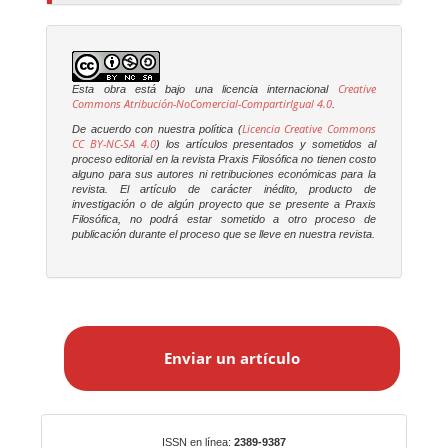
Creative
Esta obra está bajo una licencia internacional
Commons Atribución-NoComercial-CompartirIgual 4.0
.
Licencia Creative Commons
De acuerdo con nuestra política (
CC BY-NC-SA 4.0
) los artículos presentados y sometidos al
proceso editorial en la revista
Praxis Filosófica
no tienen costo
alguno para sus autores ni retribuciones económicas para la
revista. El artículo de carácter inédito, producto de
investigación o de algún proyecto que se presente a
Praxis
Filosófica
, no podrá estar sometido a otro proceso de
publicación durante el proceso que se lleve en nuestra revista.
E
n
Enviar un artículo
v
i
a
r
Identificadores
ISSN en línea:
2389-9387