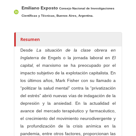
Contenido principal del artículo
A
Emiliano Exposto
u
Consejo Nacional de Investigaciones
t
Científicas y Técnicas, Buenos Aires, Argentina.
o
r
e
Resumen
s
Desde
La situación de la clase obrera en
/
Inglaterra
de Engels o la jornada laboral en
El
a
capital,
el marxismo se ha preocupado por el
s
impacto subjetivo de la explotación capitalista. En
los últimos años, Mark Fisher con su llamado a
“politizar la salud mental” contra la “privatización
del estrés” abrió nuevas vías de indagación de la
depresión y la ansiedad. En la actualidad el
avance del mercado terapéutico y farmacéutico,
el crecimiento del movimiento neurodivergente y
la profundización de la crisis anímica en la
pandemia, entre otros factores, proporcionan las