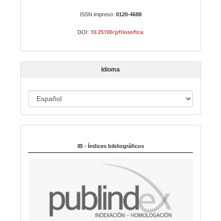
u
n
ISSN impreso:
0120-4688
a
10.25100/pfilosofica
DOI:
r
t
í
Idioma
c
u
I
l
o
d
i
Indexado en:
o
m
IB - Índices bibliográficos
a