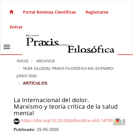
Salto rápido al contenido de la página
Navegación principal
Portal Revistas Científicas
Registrarse
Contenido principal
Barra lateral
Entrar
Toggle navigation
INICIO
ARCHIVOS
NÚM. 63 (2026): PRAXIS FILOSÓFICA NO. 63 ENERO-
JUNIO 2026
ARTÍCULOS
La Internacional del dolor.
Barra lateral del artículo
Marxismo y teoría crítica de la salud
mental
https://doi.org/10.25100/pfilosofica.vi63.14709
Publicado:
15-05-2026