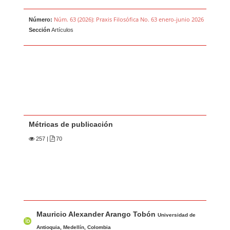
Núm. 63 (2026): Praxis Filosófica No. 63 enero-junio 2026
Número:
Sección
Artículos
Métricas de publicación
257
|
70
Contenido principal del artículo
A
Mauricio Alexander Arango Tobón
u
Universidad de
Antioquia, Medellín, Colombia