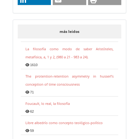
más leidos
La filosofía como modo de saber Aristóteles,
metafísica, a, 1 y 2, (980 a 21 - 983 a 24).
1610
The protention-retention asymmetry in husserl’s
conception of time consciousness
71
Foucault, lo real, la filosofía
62
Libre albedrío como concepto teológico-político
59