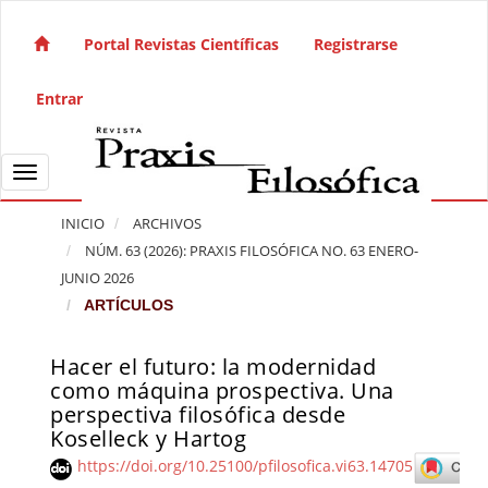
Salto rápido al contenido de la página
Navegación principal
Portal Revistas Científicas
Registrarse
Contenido principal
Barra lateral
Entrar
Toggle navigation
INICIO
ARCHIVOS
NÚM. 63 (2026): PRAXIS FILOSÓFICA NO. 63 ENERO-
JUNIO 2026
ARTÍCULOS
Hacer el futuro: la modernidad
Barra lateral del artículo
como máquina prospectiva. Una
perspectiva filosófica desde
Koselleck y Hartog
https://doi.org/10.25100/pfilosofica.vi63.14705