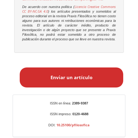
Licencia Creative Commons
De acuerdo con nuestra política (
CC BY-NC-SA 4.0
) los artículos presentados y sometidos al
proceso editorial en la revista
Praxis Filosófica
no tienen costo
alguno para sus autores ni retribuciones económicas para la
revista. El artículo de carácter inédito, producto de
investigación o de algún proyecto que se presente a
Praxis
Filosófica
, no podrá estar sometido a otro proceso de
publicación durante el proceso que se lleve en nuestra revista.
E
n
Enviar un artículo
v
i
a
r
Identificadores
ISSN en línea:
2389-9387
u
n
ISSN impreso:
0120-4688
a
10.25100/pfilosofica
DOI:
r
t