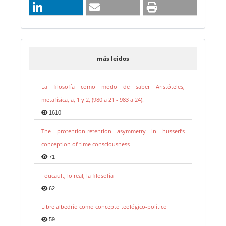
más leidos
La filosofía como modo de saber Aristóteles,
metafísica, a, 1 y 2, (980 a 21 - 983 a 24).
1610
The protention-retention asymmetry in husserl’s
conception of time consciousness
71
Foucault, lo real, la filosofía
62
Libre albedrío como concepto teológico-político
59