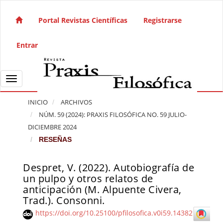
Salto rápido al contenido de la página
Navegación principal
Portal Revistas Científicas
Registrarse
Contenido principal
Barra lateral
Entrar
Toggle navigation
INICIO
ARCHIVOS
NÚM. 59 (2024): PRAXIS FILOSÓFICA NO. 59 JULIO-
DICIEMBRE 2024
RESEÑAS
Despret, V. (2022). Autobiografía de
Barra lateral del artículo
un pulpo y otros relatos de
anticipación (M. Alpuente Civera,
Trad.). Consonni.
https://doi.org/10.25100/pfilosofica.v0i59.14382