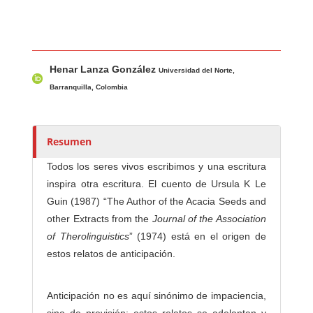
Contenido principal del artículo
A
Henar Lanza González
u
Universidad del Norte,
t
Barranquilla, Colombia
o
r
e
Resumen
s
Todos los seres vivos escribimos y una escritura
/
inspira otra escritura. El cuento de Ursula K Le
a
Guin (1987) “The Author of the Acacia Seeds and
s
other Extracts from the
Journal of the Association
of Therolinguistics
” (1974) está en el origen de
estos relatos de anticipación.
Anticipación no es aquí sinónimo de impaciencia,
sino de previsión: estos relatos se adelantan y