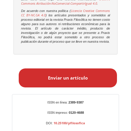
Commons Atribución-NoComercial-CompartirIgual 4.0
.
Licencia Creative Commons
De acuerdo con nuestra política (
CC BY-NC-SA 4.0
) los artículos presentados y sometidos al
proceso editorial en la revista
Praxis Filosófica
no tienen costo
alguno para sus autores ni retribuciones económicas para la
revista. El artículo de carácter inédito, producto de
investigación o de algún proyecto que se presente a
Praxis
Filosófica
, no podrá estar sometido a otro proceso de
publicación durante el proceso que se lleve en nuestra revista.
E
n
Enviar un artículo
v
i
a
r
Identificadores
ISSN en línea:
2389-9387
u
n
ISSN impreso:
0120-4688
a
10.25100/pfilosofica
DOI:
r