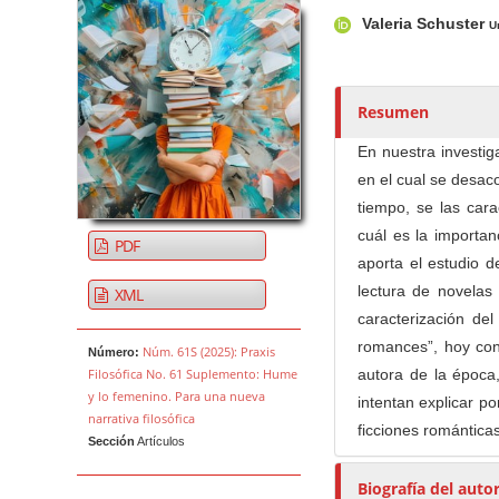
Barra lateral del artículo
Contenido princi
A
Valeria Schuster
u
U
t
o
r
Resumen
e
En nuestra investig
s
en el cual se desaco
/
tiempo, se las car
a
cuál es la importan
s
PDF
aporta el estudio d
lectura de novelas 
XML
caracterización de
romances”, hoy c
Núm. 61S (2025): Praxis
Número:
Filosófica No. 61 Suplemento: Hume
autora de la época
y lo femenino. Para una nueva
intentan explicar p
narrativa filosófica
ficciones románticas
Sección
Artículos
Biografía del auto