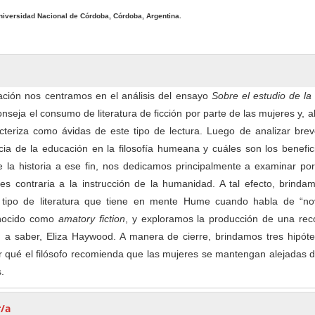
pal del artículo
niversidad Nacional de Córdoba, Córdoba, Argentina.
ación nos centramos en el análisis del ensayo
Sobre el estudio de la 
nseja el consumo de literatura de ficción por parte de las mujeres y, 
acteriza como ávidas de este tipo de lectura. Luego de analizar bre
cia de la educación en la filosofía humeana y cuáles son los benefi
e la historia a ese fin, nos dedicamos principalmente a examinar po
es contraria a la instrucción de la humanidad. A tal efecto, brinda
l tipo de literatura que tiene en mente Hume cuando habla de “no
onocido como
amatory fiction
, y exploramos la producción de una rec
, a saber, Eliza Haywood. A manera de cierre, brindamos tres hipóte
or qué el filósofo recomienda que las mujeres se mantengan alejadas 
.
r/a