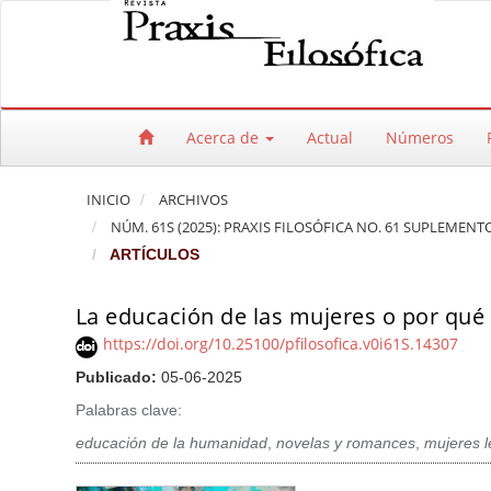
Salto rápido al contenido de la página
Navegación principal
Contenido principal
Barra lateral
Acerca de
Actual
Números
INICIO
ARCHIVOS
NÚM. 61S (2025): PRAXIS FILOSÓFICA NO. 61 SUPLEMEN
ARTÍCULOS
La educación de las mujeres o por qu
https://doi.org/10.25100/pfilosofica.v0i61S.14307
Publicado:
05-06-2025
Palabras clave:
educación de la humanidad
,
novelas y romances
,
mujeres l