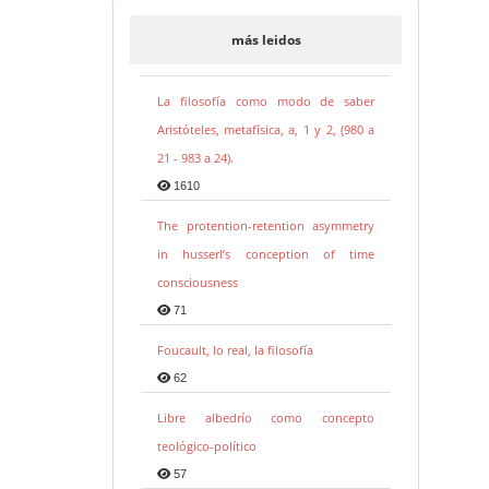
más leidos
La filosofía como modo de saber
Aristóteles, metafísica, a, 1 y 2, (980 a
21 - 983 a 24).
1610
The protention-retention asymmetry
in husserl’s conception of time
consciousness
71
Foucault, lo real, la filosofía
62
Libre albedrío como concepto
teológico-político
57