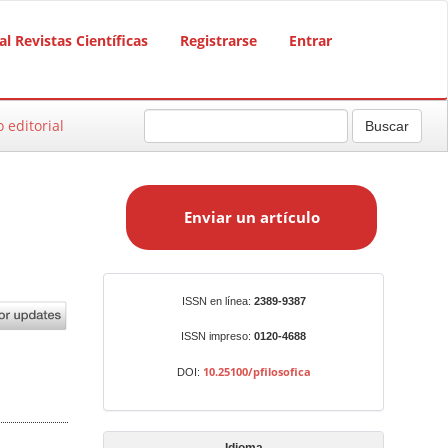
al Revistas Científicas
Registrarse
Entrar
o editorial
Buscar
E
n
Enviar un artículo
v
i
a
r
Identificadores
ISSN en línea:
2389-9387
u
n
ISSN impreso:
0120-4688
a
10.25100/pfilosofica
DOI:
r
t
í