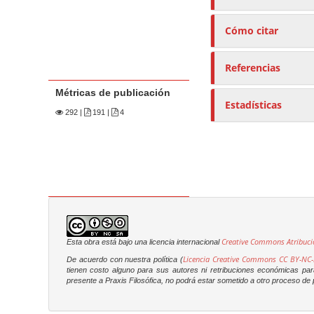
Cómo citar
Referencias
Métricas de publicación
Estadísticas
292
|
191 |
4
Creative Commons Atribuci
Esta obra está bajo una licencia internacional
Licencia Creative Commons CC BY-NC-
De acuerdo con nuestra política (
tienen costo alguno para sus autores ni retribuciones económicas para 
presente a
Praxis Filosófica
, no podrá estar sometido a otro proceso de p