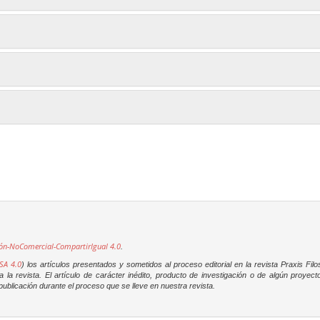
ón-NoComercial-CompartirIgual 4.0
.
SA 4.0
) los artículos presentados y sometidos al proceso editorial en la revista
Praxis Filo
la revista. El artículo de carácter inédito, producto de investigación o de algún proyec
ublicación durante el proceso que se lleve en nuestra revista.