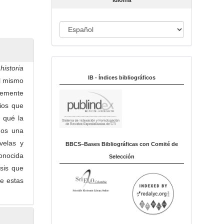
Idioma
c
u
I
l
o
d
i
Indexado en:
o
historia
m
IB - Índices bibliográficos
al mismo
a
vemente
cios que
r qué la
mos una
velas y
BBCS–Bases Bibliográficas con Comité de
onocida
Selección
sis que
de estas