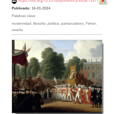
https://doi.org/10.25100/pfilosofica.v0i58.13511
Publicado:
16-01-2024
Palabras clave:
modernidad
,
filosofía
,
política
,
patriarcalismo
,
Filmer
,
reseña