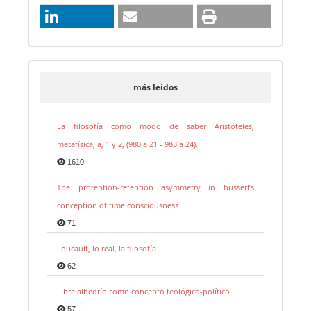
más leidos
La filosofía como modo de saber Aristóteles,
metafísica, a, 1 y 2, (980 a 21 - 983 a 24).
1610
The protention-retention asymmetry in husserl’s
conception of time consciousness
71
Foucault, lo real, la filosofía
62
Libre albedrío como concepto teológico-político
57