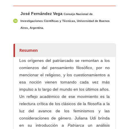
Contenido principal del artículo
A
José Fernández Vega
u
Consejo Nacional de
t
Investigaciones Científicas y Técnicas, Universidad de Buenos
o
Aires, Argentina.
r
e
s
Resumen
/
Los orígenes del patriarcado se remontan a los
a
comienzos del pensamiento filosófico, por no
s
mencionar el religioso, y los cuestionamientos a
esa noción vienen tomando cada vez más
impulso a lo largo del mundo en los últimos años.
Un reflejo académico de ese movimiento es la
relectura crítica de los clásicos de la filosofía a la
luz del avance de los feminismos y las
consideraciones de género. Juliana Udi brinda
en su introducción a
Patriarca
un análisis