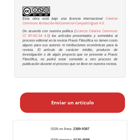
Creative
Esta obra está bajo una licencia internacional
Commons Atribución-NoComercial-CompartirIgual 4.0
.
Licencia Creative Commons
De acuerdo con nuestra política (
CC BY-NC-SA 4.0
) los artículos presentados y sometidos al
proceso editorial en la revista
Praxis Filosófica
no tienen costo
alguno para sus autores ni retribuciones económicas para la
revista. El artículo de carácter inédito, producto de
investigación o de algún proyecto que se presente a
Praxis
Filosófica
, no podrá estar sometido a otro proceso de
publicación durante el proceso que se lleve en nuestra revista.
E
n
Enviar un artículo
v
i
a
r
Identificadores
ISSN en línea:
2389-9387
u
ISSN impreso:
0120-4688