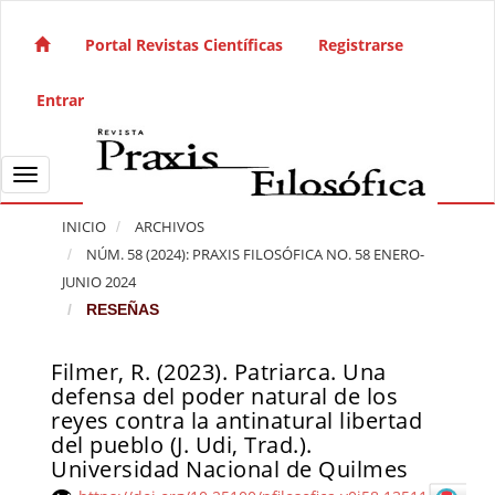
Salto rápido al contenido de la página
Navegación principal
Portal Revistas Científicas
Registrarse
Contenido principal
Barra lateral
Entrar
Toggle navigation
INICIO
ARCHIVOS
NÚM. 58 (2024): PRAXIS FILOSÓFICA NO. 58 ENERO-
JUNIO 2024
RESEÑAS
Filmer, R. (2023). Patriarca. Una
Barra lateral del artículo
defensa del poder natural de los
reyes contra la antinatural libertad
del pueblo (J. Udi, Trad.).
Universidad Nacional de Quilmes