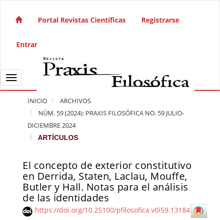
Salto rápido al contenido de la página
Navegación principal
Portal Revistas Científicas
Registrarse
Contenido principal
Barra lateral
Entrar
Toggle navigation
INICIO
ARCHIVOS
NÚM. 59 (2024): PRAXIS FILOSÓFICA NO. 59 JULIO-
DICIEMBRE 2024
ARTÍCULOS
El concepto de exterior constitutivo
Barra lateral del artículo
en Derrida, Staten, Laclau, Mouffe,
Butler y Hall. Notas para el análisis
de las identidades
https://doi.org/10.25100/pfilosofica.v0i59.13184