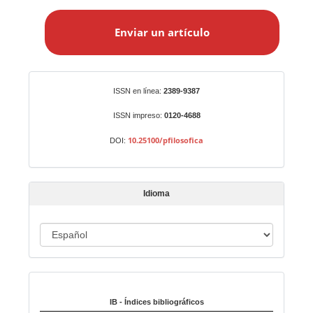
E
n
Enviar un artículo
v
i
a
r
Identificadores
ISSN en línea:
2389-9387
u
n
ISSN impreso:
0120-4688
a
10.25100/pfilosofica
DOI:
r
t
í
Idioma
c
u
I
l
o
d
i
Indexado en:
o
m
IB - Índices bibliográficos