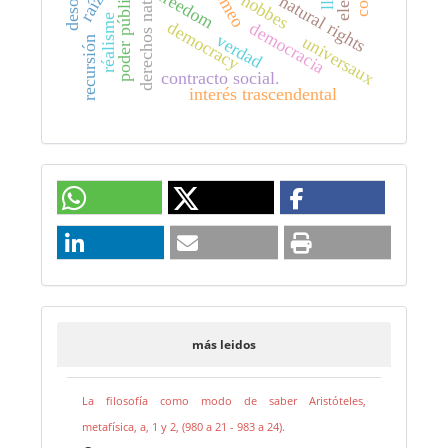
derechos naturales
poder público.
timeo
freedom
hobbes
natural rights
réalisme
democracy
democracia
verdad
universaux
recursión
contracto social.
interés trascendental
más leidos
La filosofía como modo de saber Aristóteles,
metafísica, a, 1 y 2, (980 a 21 - 983 a 24).