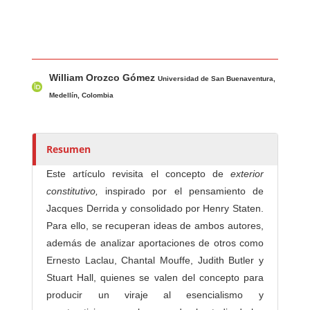
Contenido principal del artículo
A
William Orozco Gómez
u
Universidad de San Buenaventura,
t
Medellín, Colombia
o
r
e
Resumen
s
Este artículo revisita el concepto de
exterior
/
constitutivo,
inspirado por el pensamiento de
a
Jacques Derrida y consolidado por Henry Staten.
s
Para ello, se recuperan ideas de ambos autores,
además de analizar aportaciones de otros como
Ernesto Laclau, Chantal Mouffe, Judith Butler y
Stuart Hall, quienes se valen del concepto para
producir un viraje al esencialismo y