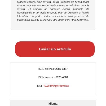
proceso editorial en la revista
Praxis Filosófica
no tienen costo
alguno para sus autores ni retribuciones económicas para la
revista. El artículo de carácter inédito, producto de
investigación o de algún proyecto que se presente a
Praxis
Filosófica
, no podrá estar sometido a otro proceso de
publicación durante el proceso que se lleve en nuestra revista.
E
n
Enviar un artículo
v
i
a
r
Identificadores
ISSN en línea:
2389-9387
u
n
ISSN impreso:
0120-4688
a
10.25100/pfilosofica
DOI:
r
t
í
Idioma