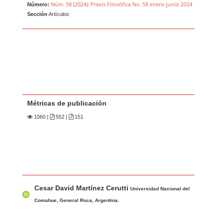
Núm. 58 (2024): Praxis Filosófica No. 58 enero-junio 2024
Número:
Sección
Artículos
Métricas de publicación
1060
|
552 |
151
Contenido principal del artículo
A
Cesar David Martínez Cerutti
u
Universidad Nacional del
t
Comahue, General Roca, Argentina.
o