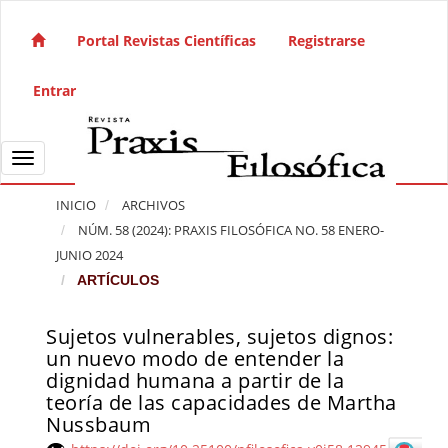
Salto rápido al contenido de la página
Navegación principal
Portal Revistas Científicas
Registrarse
Contenido principal
Barra lateral
Entrar
Toggle navigation
INICIO
ARCHIVOS
NÚM. 58 (2024): PRAXIS FILOSÓFICA NO. 58 ENERO-
JUNIO 2024
ARTÍCULOS
Sujetos vulnerables, sujetos dignos:
Barra lateral del artículo
un nuevo modo de entender la
dignidad humana a partir de la
teoría de las capacidades de Martha
Nussbaum