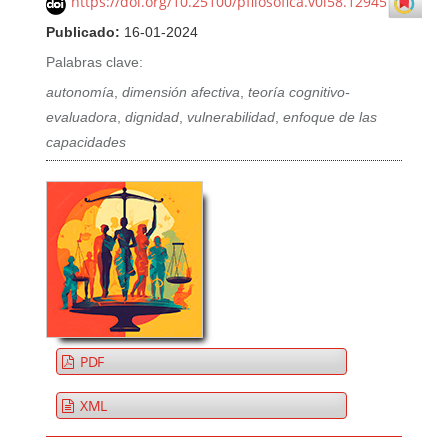
https://doi.org/10.25100/pfilosofica.v0i58.12945
Publicado:
16-01-2024
Palabras clave:
autonomía
,
dimensión afectiva
,
teoría cognitivo-
evaluadora
,
dignidad
,
vulnerabilidad
,
enfoque de las
capacidades
PDF
XML