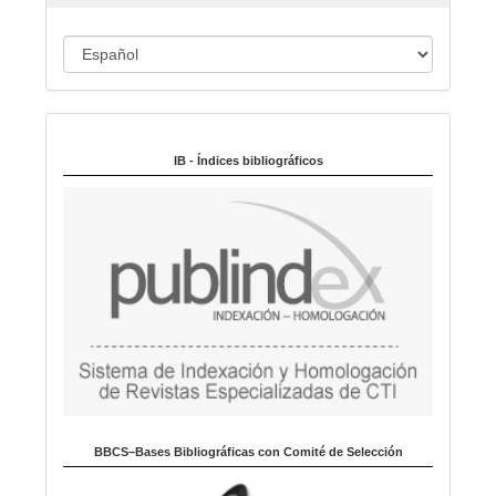
c
u
I
l
o
d
i
Indexado en:
o
m
IB - Índices bibliográficos
a
BBCS–Bases Bibliográficas con Comité de Selección