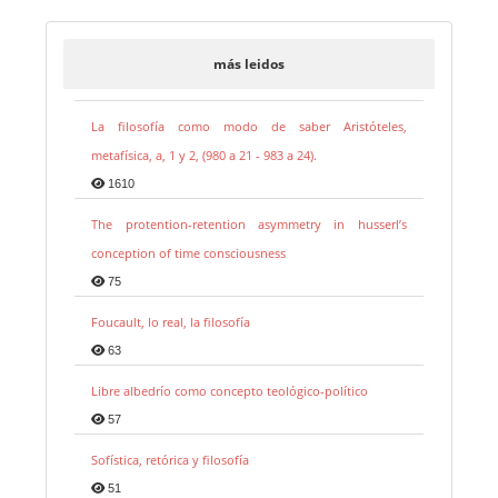
más leidos
La filosofía como modo de saber Aristóteles,
metafísica, a, 1 y 2, (980 a 21 - 983 a 24).
1610
The protention-retention asymmetry in husserl’s
conception of time consciousness
75
Foucault, lo real, la filosofía
63
Libre albedrío como concepto teológico-político
57
Sofística, retórica y filosofía
51