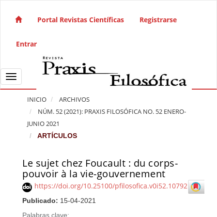
Salto rápido al contenido de la página
Navegación principal
Portal Revistas Científicas
Registrarse
Contenido principal
Barra lateral
Entrar
Toggle navigation
INICIO
ARCHIVOS
NÚM. 52 (2021): PRAXIS FILOSÓFICA NO. 52 ENERO-
JUNIO 2021
ARTÍCULOS
Le sujet chez Foucault : du corps-
Barra lateral del artículo
pouvoir à la vie-gouvernement
https://doi.org/10.25100/pfilosofica.v0i52.10792
Publicado:
15-04-2021
Palabras clave: