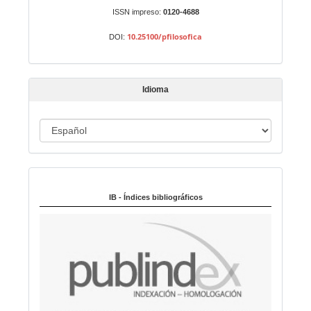
n
ISSN impreso:
0120-4688
a
10.25100/pfilosofica
DOI:
r
t
í
Idioma
c
u
I
l
o
d
i
Indexado en:
o
m
IB - Índices bibliográficos
a