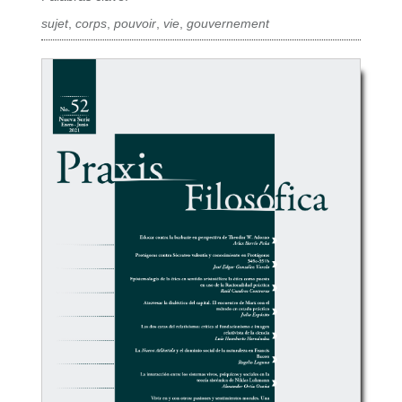
sujet
,
corps
,
pouvoir
,
vie
,
gouvernement