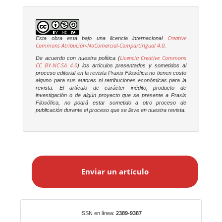
Creative
Esta obra está bajo una licencia internacional
Commons Atribución-NoComercial-CompartirIgual 4.0
.
Licencia Creative Commons
De acuerdo con nuestra política (
CC BY-NC-SA 4.0
) los artículos presentados y sometidos al
proceso editorial en la revista
Praxis Filosófica
no tienen costo
alguno para sus autores ni retribuciones económicas para la
revista. El artículo de carácter inédito, producto de
investigación o de algún proyecto que se presente a
Praxis
Filosófica
, no podrá estar sometido a otro proceso de
publicación durante el proceso que se lleve en nuestra revista.
E
n
Enviar un artículo
v
i
a
r
Identificadores
ISSN en línea:
2389-9387
u