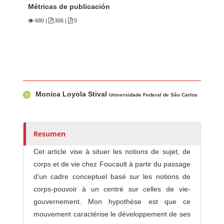
Métricas de publicación
680
|
306 |
5
Contenido principal del artículo
A
Monica Loyola Stival
u
Universidade Federal de São Carlos
t
o
r
Resumen
e
Cet article vise à situer les notions de sujet, de
s
corps et de vie chez Foucault à partir du passage
/
d’un cadre conceptuel basé sur les notions de
a
corps-pouvoir à un centré sur celles de vie-
s
gouvernement. Mon hypothèse est que ce
mouvement caractérise le développement de ses