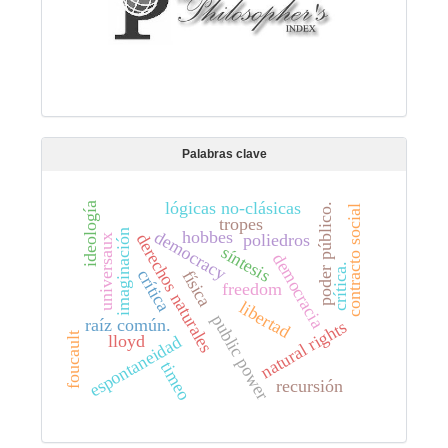
Palabras clave
lógicas no-clásicas
ideología
poder público.
contracto social
tropes
hobbes
democracy
imaginación
poliedros
derechos naturales
universaux
síntesis
democracia
crítica.
crítica
física
freedom
libertad
public power
raíz común.
natural rights
foucault
lloyd
espontaneidad
timeo
recursión