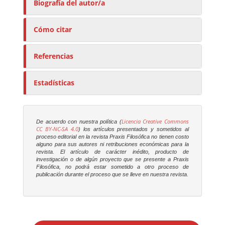
Biografía del autor/a
Cómo citar
Referencias
Estadísticas
Licencia Creative Commons
De acuerdo con nuestra política (
CC BY-NC-SA 4.0
) los artículos presentados y sometidos al
proceso editorial en la revista
Praxis Filosófica
no tienen costo
alguno para sus autores ni retribuciones económicas para la
revista. El artículo de carácter inédito, producto de
investigación o de algún proyecto que se presente a
Praxis
Filosófica
, no podrá estar sometido a otro proceso de
publicación durante el proceso que se lleve en nuestra revista.
E