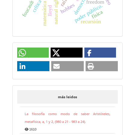
democracy
natural rights
crítica
freedom
foucault
matemática
hobbes
poder público.
lloyd
física
recursión
más leidos
La filosofía como modo de saber Aristóteles,
metafísica, a, 1 y 2, (980 a 21 - 983 a 24).
1610