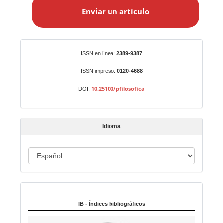
n
Enviar un artículo
v
i
a
r
Identificadores
ISSN en línea:
2389-9387
u
n
ISSN impreso:
0120-4688
a
10.25100/pfilosofica
DOI:
r
t
í
Idioma
c
u
I
l
o
d
i
Indexado en:
o
m
IB - Índices bibliográficos
a