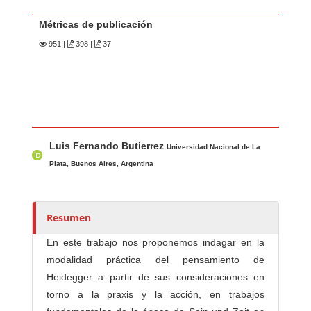
Métricas de publicación
951
|
398 |
37
Contenido principal del artículo
A
Luis Fernando Butierrez
u
Universidad Nacional de La
t
Plata, Buenos Aires, Argentina
o
r
e
Resumen
s
En este trabajo nos proponemos indagar en la
/
modalidad práctica del pensamiento de
a
Heidegger a partir de sus consideraciones en
s
torno a la praxis y la acción, en trabajos