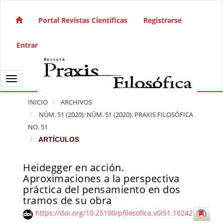
Salto rápido al contenido de la página
Navegación principal
Portal Revistas Científicas
Registrarse
Contenido principal
Barra lateral
Entrar
Toggle navigation
INICIO
ARCHIVOS
NÚM. 51 (2020): NÚM. 51 (2020): PRAXIS FILOSÓFICA
NO. 51
ARTÍCULOS
Heidegger en acción.
Barra lateral del artículo
Aproximaciones a la perspectiva
práctica del pensamiento en dos
tramos de su obra
https://doi.org/10.25100/pfilosofica.v0i51.10242