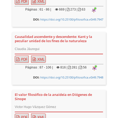
PDF
XML
Páginas : 61 - 86 |
669
|
273 |
63
https://doi.org/10.25100/pfilosofica.v0i49.7947
DOI:
Causalidad ascendente y descendente: Kant y la
peculiar unidad de los fines de la naturaleza
Claudia Jáuregui
PDF
XML
Páginas : 87 - 106 |
816
|
281 |
56
https://doi.org/10.25100/pfilosofica.v0i49.7948
DOI:
El valor filosófico de la anaideia en Diógenes de
Sinope
Victor Hugo Vázquez Gómez
PDF
XML