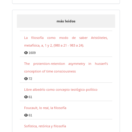
más leidos
La filosofía como modo de saber Aristóteles,
metafísica, a, 1 y 2, (980 a 21 - 983 a 24).
1609
The protention-retention asymmetry in husserl’s
conception of time consciousness
72
Libre albedrío como concepto teológico-político
61
Foucault, lo real, la filosofía
61
Sofística, retórica y filosofía