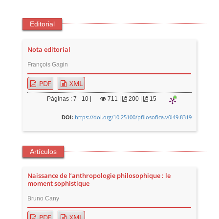
Editorial
Nota editorial
François Gagin
PDF
XML
Páginas : 7 - 10 |
711
|
200 |
15
https://doi.org/10.25100/pfilosofica.v0i49.8319
DOI:
Artículos
Naissance de l’anthropologie philosophique : le
moment sophistique
Bruno Cany
PDF
XML