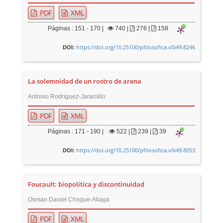
PDF
XML
Páginas : 151 - 170 |
740
|
276 |
158
https://doi.org/10.25100/pfilosofica.v0i49.8246
DOI:
La solemnidad de un rostro de arena
Antonio Rodríguez-Jaramillo
PDF
XML
Páginas : 171 - 190 |
522
|
239 |
39
https://doi.org/10.25100/pfilosofica.v0i49.8053
DOI:
Foucault: biopolítica y discontinuidad
Osman Daniel Choque-Aliaga
PDF
XML