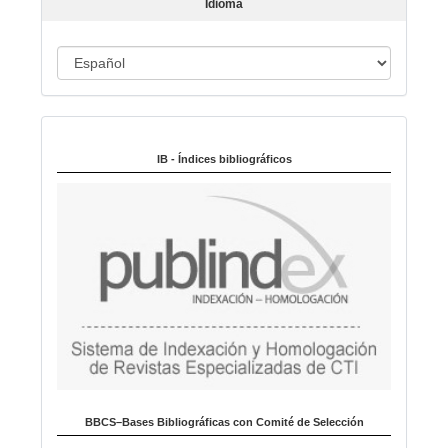
Idioma
c
u
I
l
o
d
i
Indexado en:
o
m
IB - Índices bibliográficos
a
BBCS–Bases Bibliográficas con Comité de Selección