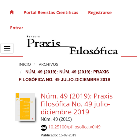
Salto rápido al contenido de la página
Navegación principal
Portal Revistas Científicas
Registrarse
Contenido principal
Barra lateral
Entrar
Toggle navigation
INICIO
ARCHIVOS
NÚM. 49 (2019): NÚM. 49 (2019): PRAXIS
FILOSÓFICA NO. 49 JULIO-DICIEMBRE 2019
Núm. 49 (2019): Praxis
Filosófica No. 49 julio-
diciembre 2019
Núm. 49 (2019)
10.25100/pfilosofica.v0i49
Publicado:
15-07-2019