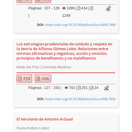
Páginas : 107 - 128
1099
|
434 |
|
1249
https://doi.org/10.25100/pfilosofica.v0i49.7949
DOI:
Las estrategias prudenciales de cuidado y respeto en
la teoría de Alfonso Gómez-Lobo: Relaciones entre
normas afirmativas y negativas, acción y omisión,
principios de beneficencia y no maleficencia
Maite del Pilar Cereceda-Martínez
PDF
XML
Páginas : 127 - 150 |
702
|
251 |
24
https://doi.org/10.25100/pfilosofica.v0i49.7950
DOI:
El heroísmo de Antonin Artaud
Paola Andrea López