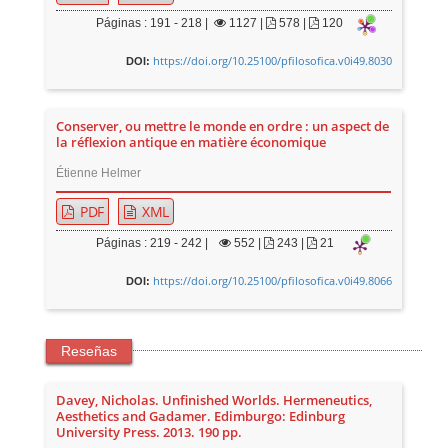
Páginas : 191 - 218 |
1127
|
578 |
120
https://doi.org/10.25100/pfilosofica.v0i49.8030
DOI:
Conserver, ou mettre le monde en ordre : un aspect de
la réflexion antique en matière économique
Étienne Helmer
PDF
XML
Páginas : 219 - 242 |
552
|
243 |
21
https://doi.org/10.25100/pfilosofica.v0i49.8066
DOI:
Reseñas
Davey, Nicholas. Unfinished Worlds. Hermeneutics,
Aesthetics and Gadamer. Edimburgo: Edinburg
University Press. 2013. 190 pp.