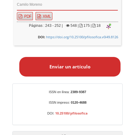
Camilo Moreno
PDF
XML
Páginas : 243 - 252 |
548
|
175 |
18
https://doi.org/10.25100/pfilosofica.v0i49.8126
DOI:
E
n
Enviar un artículo
v
i
a
r
Identificadores
ISSN en línea:
2389-9387
u
n
ISSN impreso:
0120-4688
a
10.25100/pfilosofica
DOI:
r
t
í