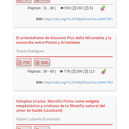
Páginas : 11 - 38 |
550
|
202 |
31
https://doi.org/10.25100/pfilosofica.v0i49.7951
DOI:
El aristotelismo de Giovanni Pico della Mirandola y la
concordia entre Platón y Aristóteles
Teresa Rodríguez
PDF
XML
Páginas : 39 - 60 |
778
|
266 |
112
https://doi.org/10.25100/pfilosofica.v0i49.7952
DOI:
Voluptas Urania. Marsilio Ficino como exégeta
neoplatónico y cristiano de la filosofía natural del
amor en Guido Cavalcanti
Fabián Ludueña Romandini