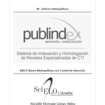
Indexado en:
o
m
IB - Índices bibliográficos
a
BBCS–Bases Bibliográficas con Comité de Selección