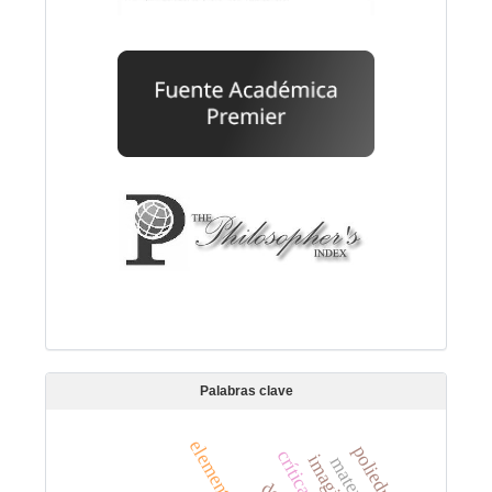
Palabras clave
elementos
poliedros
crítica.