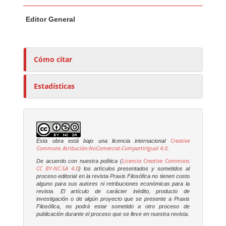
Contenido principal del artículo
A
Editor General
u
t
o
r
Cómo citar
e
s
Estadísticas
/
a
s
Creative
Esta obra está bajo una licencia internacional
Commons Atribución-NoComercial-CompartirIgual 4.0
.
Licencia Creative Commons
De acuerdo con nuestra política (
CC BY-NC-SA 4.0
) los artículos presentados y sometidos al
proceso editorial en la revista
Praxis Filosófica
no tienen costo
alguno para sus autores ni retribuciones económicas para la
revista. El artículo de carácter inédito, producto de
investigación o de algún proyecto que se presente a
Praxis
Filosófica
, no podrá estar sometido a otro proceso de
publicación durante el proceso que se lleve en nuestra revista.