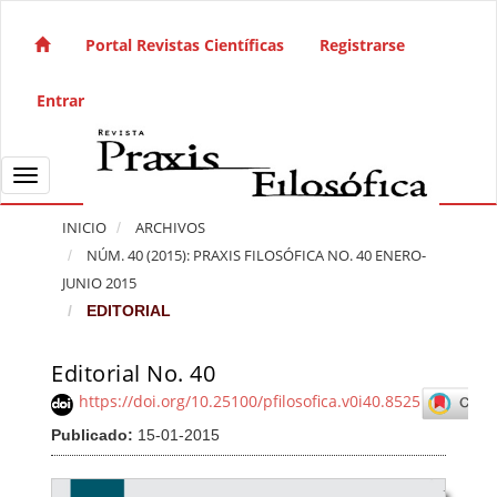
Salto rápido al contenido de la página
Navegación principal
Portal Revistas Científicas
Registrarse
Contenido principal
Barra lateral
Entrar
Toggle navigation
INICIO
ARCHIVOS
NÚM. 40 (2015): PRAXIS FILOSÓFICA NO. 40 ENERO-
JUNIO 2015
EDITORIAL
Editorial No. 40
Barra lateral del artículo
https://doi.org/10.25100/pfilosofica.v0i40.8525
Publicado:
15-01-2015