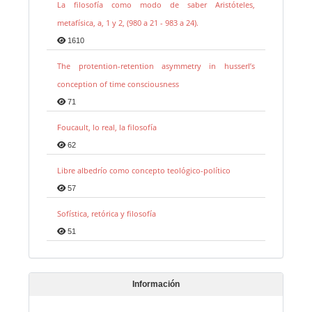
La filosofía como modo de saber Aristóteles,
metafísica, a, 1 y 2, (980 a 21 - 983 a 24).
1610
The protention-retention asymmetry in husserl’s
conception of time consciousness
71
Foucault, lo real, la filosofía
62
Libre albedrío como concepto teológico-político
57
Sofística, retórica y filosofía
51
Información