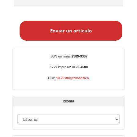
E
n
Enviar un artículo
v
i
a
r
Identificadores
ISSN en línea:
2389-9387
u
n
ISSN impreso:
0120-4688
a
10.25100/pfilosofica
DOI:
r
t
í
Idioma
c
u
I
l
o
d
i