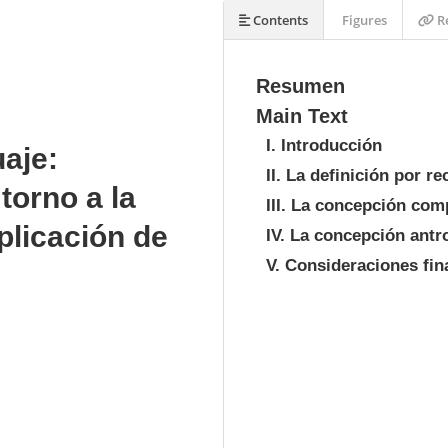
Contents
Figures
Re
Resumen
Main Text
I. Introducción
aje:
II. La definición por 
torno a la
III. La concepción co
plicación de
IV. La concepción antr
V. Consideraciones fin