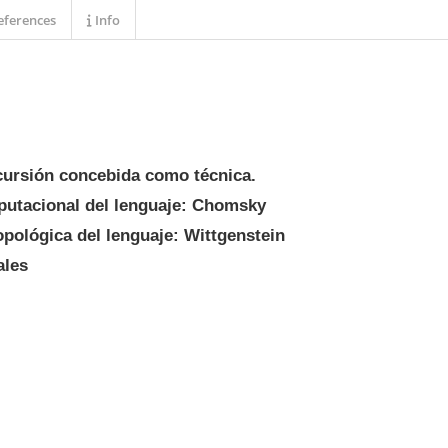
ferences
Info
recursión concebida como técnica.
mputacional del lenguaje: Chomsky
opológica del lenguaje: Wittgenstein
ales