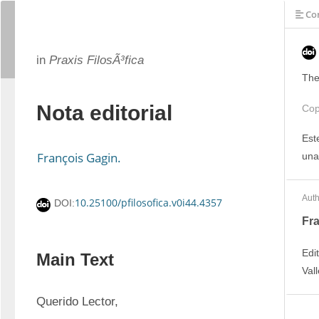
Con
in
Praxis FilosÃ³fica
The
Nota editorial
Cop
Est
François Gagin.
una
Auth
10.25100/pfilosofica.v0i44.4357
DOI:
Fra
Edi
Main Text
Val
Querido Lector,