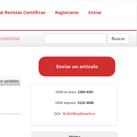
al Revistas Científicas
Registrarse
Entrar
o editorial
Buscar
E
n
Enviar un artículo
v
i
a
r
Identificadores
ISSN en línea:
2389-9387
u
n
ISSN impreso:
0120-4688
a
10.25100/pfilosofica
DOI:
r
t
í