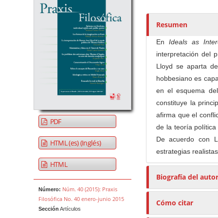
t
o
r
Resumen
e
En
Ideals as Inte
s
interpretación del
/
Lloyd se aparta de
a
hobbesiano es capaz
s
en el esquema del 
constituye la princ
afirma que el confl
PDF
de la teoría políti
De acuerdo con Ll
HTML (es) (Inglés)
estrategias realist
HTML
Biografía del auto
Núm. 40 (2015): Praxis
Número:
Filosófica No. 40 enero-junio 2015
Cómo citar
Sección
Artículos