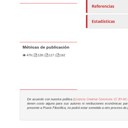
Referencias
Estadísticas
Métricas de publicación
479
|
128 |
117 |
162
Licencia Creative Commons CC BY-NC-
De acuerdo con nuestra política (
tienen costo alguno para sus autores ni retribuciones económicas para 
presente a
Praxis Filosófica
, no podrá estar sometido a otro proceso de p