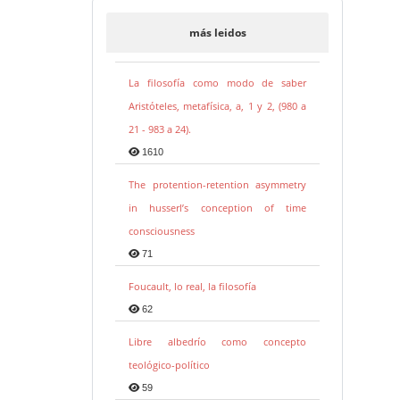
más leidos
La filosofía como modo de saber
Aristóteles, metafísica, a, 1 y 2, (980 a
21 - 983 a 24).
1610
The protention-retention asymmetry
in husserl’s conception of time
consciousness
71
Foucault, lo real, la filosofía
62
Libre albedrío como concepto
teológico-político
59