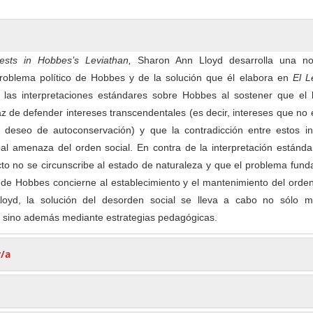
rests in Hobbes’s Leviathan,
Sharon Ann Lloyd desarrolla una n
 problema político de Hobbes y de la solución que él elabora en
El L
 las interpretaciones estándares sobre Hobbes al sostener que el
 de defender intereses transcendentales (es decir, intereses que no
deseo de autoconservación) y que la contradicción entre estos in
ipal amenaza del orden social. En contra de la interpretación estánda
icto no se circunscribe al estado de naturaleza y que el problema fun
ca de Hobbes concierne al establecimiento y el mantenimiento del orden
oyd, la solución del desorden social se lleva a cabo no sólo m
as sino además mediante estrategias pedagógicas.
r/a