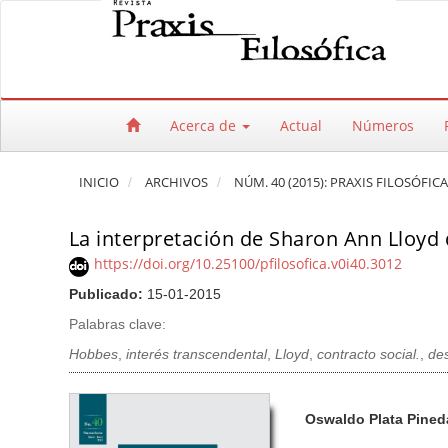
Salto rápido al contenido de la página
Navegación principal
Contenido principal
Barra lateral
Acerca de
Actual
Números
INICIO
ARCHIVOS
NÚM. 40 (2015): PRAXIS FILOSÓFIC
La interpretación de Sharon Ann Lloyd
https://doi.org/10.25100/pfilosofica.v0i40.3012
Publicado:
15-01-2015
Palabras clave:
Hobbes
,
interés transcendental
,
Lloyd
,
contracto social.
,
des
Barra lateral del artículo
Contenido princi
A
Oswaldo Plata Pined
u