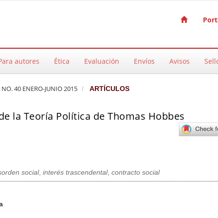
Port
Para autores
Ética
Evaluación
Envíos
Avisos
Sell
A NO. 40 ENERO-JUNIO 2015
ARTÍCULOS
 de la Teoría Política de Thomas Hobbes
orden social
,
interés trascendental
,
contracto social
pal del artículo
a