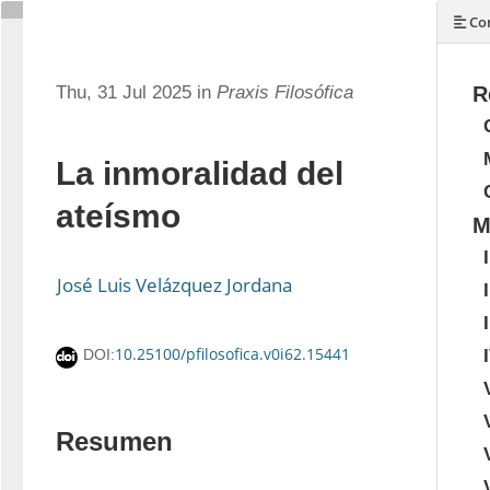
Con
Thu, 31 Jul 2025 in
Praxis Filosófica
R
La inmoralidad del
ateísmo
M
I
José Luis Velázquez Jordana
I
I
10.25100/pfilosofica.v0i62.15441
DOI:
Resumen