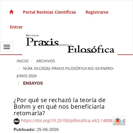
Salto rápido al contenido de la página
Navegación principal
Portal Revistas Científicas
Registrarse
Contenido principal
Barra lateral
Entrar
Toggle navigation
INICIO
ARCHIVOS
NÚM. 63 (2026): PRAXIS FILOSÓFICA NO. 63 ENERO-
JUNIO 2026
ENSAYOS
¿Por qué se rechazó la teoría de
Barra lateral del artículo
Bohm y en qué nos beneficiaría
retomarla?
https://doi.org/10.25100/pfilosofica.vi63.14808
Publicado:
25-06-2026