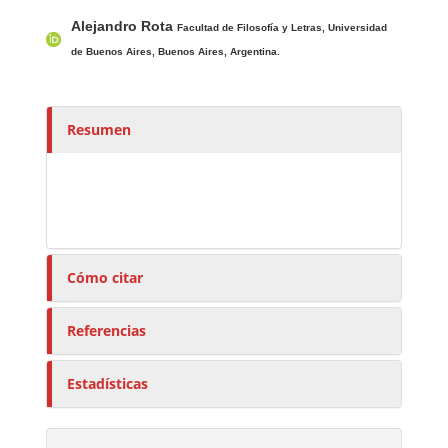
Contenido principal del artículo
A
Alejandro Rota
u
Facultad de Filosofía y Letras, Universidad
t
de Buenos Aires, Buenos Aires, Argentina.
o
r
e
Resumen
s
/
a
s
Cómo citar
Referencias
Estadísticas