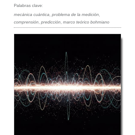
Palabras clave:
mecánica cuántica
,
problema de la medición
,
comprensión
,
predicción
,
marco teórico bohmiano