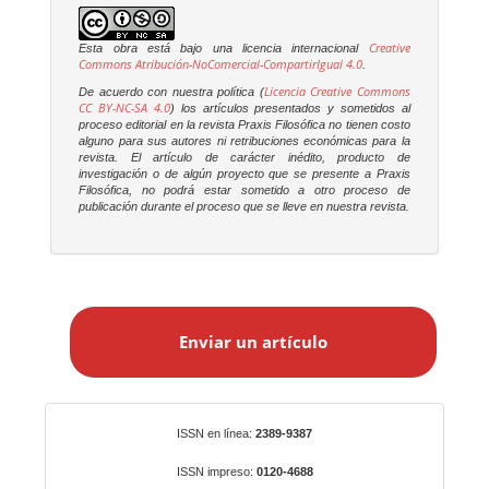
Creative
Esta obra está bajo una licencia internacional
Commons Atribución-NoComercial-CompartirIgual 4.0
.
Licencia Creative Commons
De acuerdo con nuestra política (
CC BY-NC-SA 4.0
) los artículos presentados y sometidos al
proceso editorial en la revista
Praxis Filosófica
no tienen costo
alguno para sus autores ni retribuciones económicas para la
revista. El artículo de carácter inédito, producto de
investigación o de algún proyecto que se presente a
Praxis
Filosófica
, no podrá estar sometido a otro proceso de
publicación durante el proceso que se lleve en nuestra revista.
E
n
Enviar un artículo
v
i
a
r
Identificadores
ISSN en línea:
2389-9387
u
n
ISSN impreso:
0120-4688