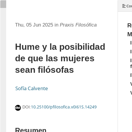
Con
Thu, 05 Jun 2025 in
Praxis Filosófica
R
M
Hume y la posibilidad
de que las mujeres
sean filósofas
Sofía Calvente
10.25100/pfilosofica.v0i61S.14249
DOI:
Resumen