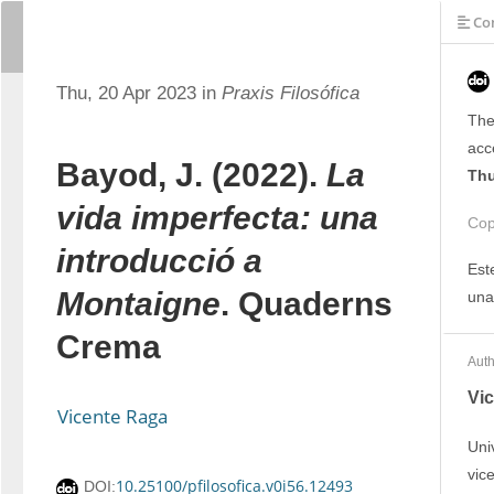
Con
Thu, 20 Apr 2023 in
Praxis Filosófica
The
acc
Bayod, J. (2022).
La
Thu
vida imperfecta: una
Cop
introducció a
Est
Montaigne
. Quaderns
una
Crema
Auth
Vi
Vicente Raga
Uni
vic
10.25100/pfilosofica.v0i56.12493
DOI: