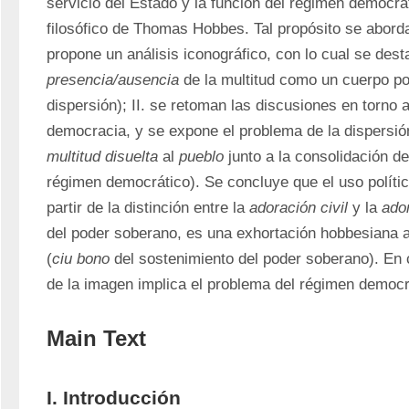
servicio del Estado y la función del régimen democráti
filosófico de Thomas Hobbes. Tal propósito se abord
presencia/ausencia
 de la multitud como un cuerpo polí
dispersión); II. se retoman las discusiones en torno a 
multitud disuelta
 al 
pueblo
 junto a la consolidación de
régimen democrático). Se concluye que el uso político
partir de la distinción entre la 
adoración civil
 y la 
ado
del poder soberano, es una exhortación hobbesiana a 
(
ciu bono
 del sostenimiento del poder soberano). En 
de la imagen implica el problema del régimen democr
Main Text
I. Introducción