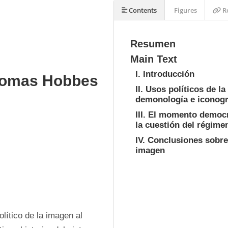
Contents
Figures
Re
Resumen
Main Text
I. Introducción
homas Hobbes
II. Usos políticos de 
demonología e iconogra
III. El momento democr
la cuestión del régimen
IV. Conclusiones sobre 
imagen
olítico de la imagen al 