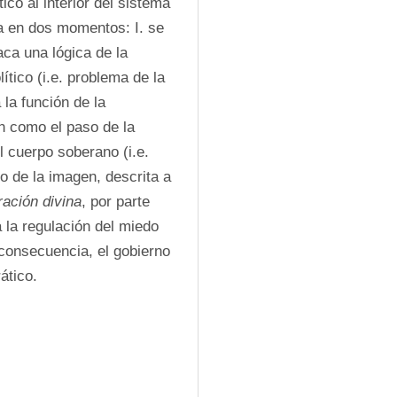
co al interior del sistema 
a en dos momentos: I. se 
propone un análisis iconográfico, con lo cual se destaca una lógica de la 
tico (i.e. problema de la 
la función de la 
democracia, y se expone el problema de la dispersión como el paso de la 
l cuerpo soberano (i.e. 
 de la imagen, descrita a 
ración divina
, por parte 
la regulación del miedo 
consecuencia, el gobierno 
ático.