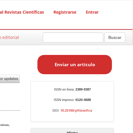
al Revistas Científicas
Registrarse
Entrar
o editorial
Buscar
E
n
Enviar un artículo
v
i
a
r
Identificadores
ISSN en línea:
2389-9387
u
n
ISSN impreso:
0120-4688
a
10.25100/pfilosofica
DOI:
r
t
cnicas,
í