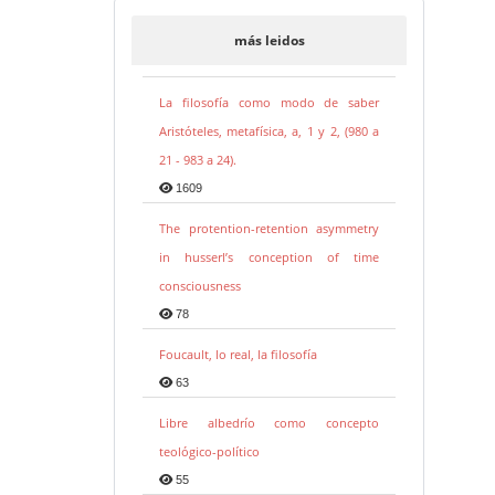
más leidos
La filosofía como modo de saber
Aristóteles, metafísica, a, 1 y 2, (980 a
21 - 983 a 24).
1609
The protention-retention asymmetry
in husserl’s conception of time
consciousness
78
Foucault, lo real, la filosofía
63
Libre albedrío como concepto
teológico-político
55