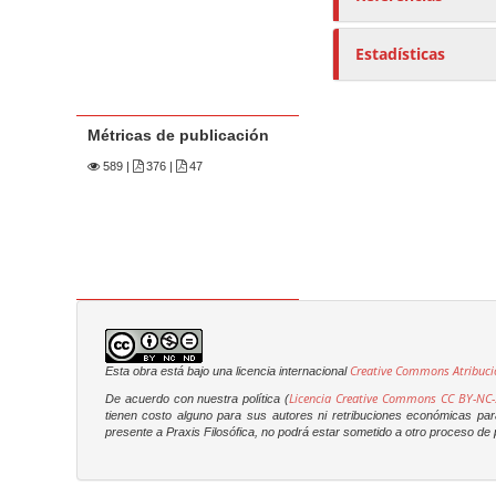
Estadísticas
Métricas de publicación
589
|
376 |
47
Creative Commons Atribuci
Esta obra está bajo una licencia internacional
Licencia Creative Commons CC BY-NC-
De acuerdo con nuestra política (
tienen costo alguno para sus autores ni retribuciones económicas para 
presente a
Praxis Filosófica
, no podrá estar sometido a otro proceso de p