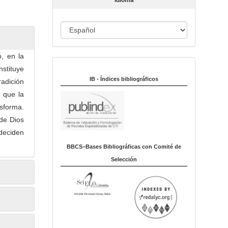
Idioma
c
u
I
l
o
d
i
, en la
Indexado en:
o
nstituye
m
IB - Índices bibliográficos
radición
a
 que la
nsforma.
de Dios
deciden
BBCS–Bases Bibliográficas con Comité de
Selección