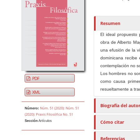
t
o
r
e
Resumen
s
El ideal propuest
/
obra de Alberto Mag
a
una efusión de la v
s
dominicana recibe e
contemplación no so
Los hombres no son
PDF
como causa primer
resueltamente a trad
XML
Biografía del auto
Núm. 51 (2020): Núm. 51
Número:
(2020): Praxis Filosófica No. 51
Sección
Artículos
Cómo citar
Referencias