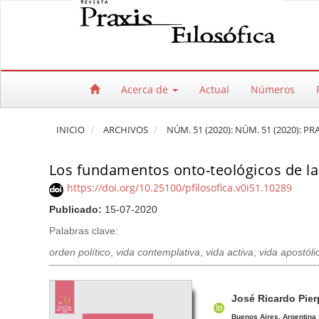
Salto rápido al contenido de la página
Navegación principal
Contenido principal
Barra lateral
Acerca de
Actual
Números
INICIO
ARCHIVOS
NÚM. 51 (2020): NÚM. 51 (2020): PR
Los fundamentos onto-teológicos de la 
https://doi.org/10.25100/pfilosofica.v0i51.10289
Publicado:
15-07-2020
Palabras clave:
orden político
,
vida contemplativa
,
vida activa
,
vida apostóli
Barra lateral del artículo
Contenido princi
A
José Ricardo Pier
u
Buenos Aires, Argentina