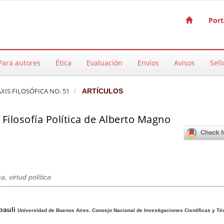
Port
Para autores
Ética
Evaluación
Envíos
Avisos
Sell
AXIS FILOSÓFICA NO. 51
ARTÍCULOS
Filosofía Política de Alberto Magno
ca
,
virtud política
pal del artículo
pauli
Universidad de Buenos Aires. Consejo Nacional de Investigaciones Científicas y Té