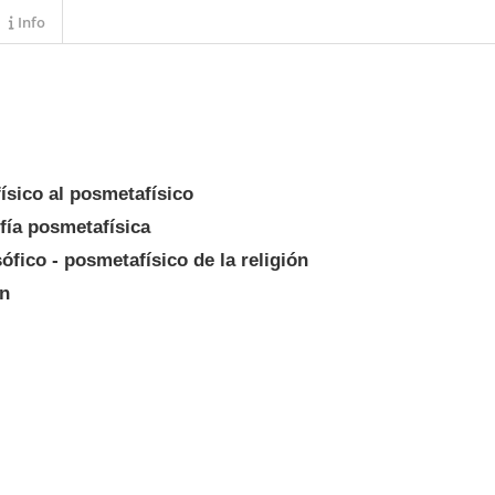
Info
ísico al posmetafísico
ofía posmetafísica
sófico - posmetafísico de la religión
ón