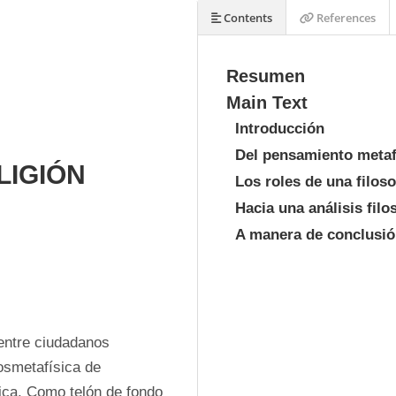
Contents
References
Resumen
Main Text
Introducción
S
Del pensamiento metaf
LIGIÓN
Los roles de una filos
Hacia una análisis filo
A manera de conclusi
entre ciudadanos 
osmetafísica de 
lica. Como telón de fondo 