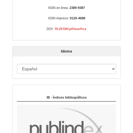
r
Identificadores
ISSN en línea:
2389-9387
u
n
ISSN impreso:
0120-4688
a
10.25100/pfilosofica
DOI:
r
t
í
Idioma
c
u
I
l
o
d
i
Indexado en:
o
m
IB - Índices bibliográficos
a