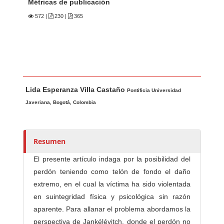
Métricas de publicación
572
|
230 |
365
Contenido principal del artículo
A
Lida Esperanza Villa Castaño
u
Pontificia Universidad
t
Javeriana, Bogotá, Colombia
o
r
e
Resumen
s
El presente artículo indaga por la posibilidad del
/
perdón teniendo como telón de fondo el daño
a
extremo, en el cual la víctima ha sido violentada
s
en suintegridad física y psicológica sin razón
aparente. Para allanar el problema abordamos la
perspectiva de Jankélévitch, donde el perdón no