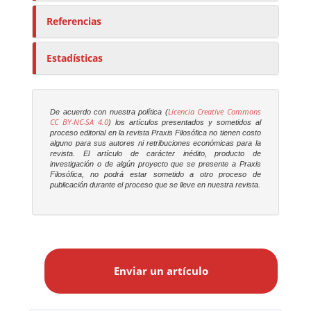
Referencias
Estadísticas
Licencia Creative Commons
De acuerdo con nuestra política (
CC BY-NC-SA 4.0
) los artículos presentados y sometidos al
proceso editorial en la revista
Praxis Filosófica
no tienen costo
alguno para sus autores ni retribuciones económicas para la
revista. El artículo de carácter inédito, producto de
investigación o de algún proyecto que se presente a
Praxis
Filosófica
, no podrá estar sometido a otro proceso de
publicación durante el proceso que se lleve en nuestra revista.
E
n
Enviar un artículo
v
i
a