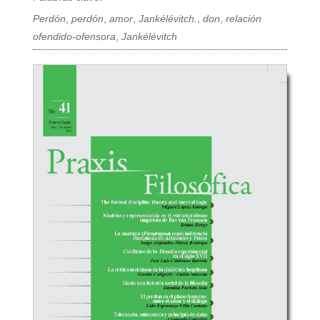
Perdón
,
perdón
,
amor
,
Jankélévitch.
,
don
,
relación
ofendido-ofensora
,
Jankélévitch