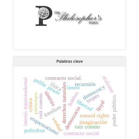
Palabras clave
réalisme
contracto social.
public power
interés transcendental
recursión
física
derechos naturales
democracy
timeo
síntesis
hobbes
tropes
raíz común.
estructura
poder público.
crítica
libertad
lloyd
freedom
democracia
natural rights
esquematismo
verdad
imaginación
raíz común
poliedros
contracto social