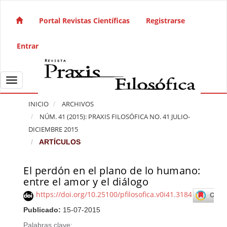
Salto rápido al contenido de la página
Navegación principal
Portal Revistas Científicas
Registrarse
Contenido principal
Barra lateral
Entrar
Toggle navigation
INICIO
ARCHIVOS
NÚM. 41 (2015): PRAXIS FILOSÓFICA NO. 41 JULIO-
DICIEMBRE 2015
ARTÍCULOS
El perdón en el plano de lo humano:
Barra lateral del artículo
entre el amor y el diálogo
https://doi.org/10.25100/pfilosofica.v0i41.3184
Publicado:
15-07-2015
Palabras clave: