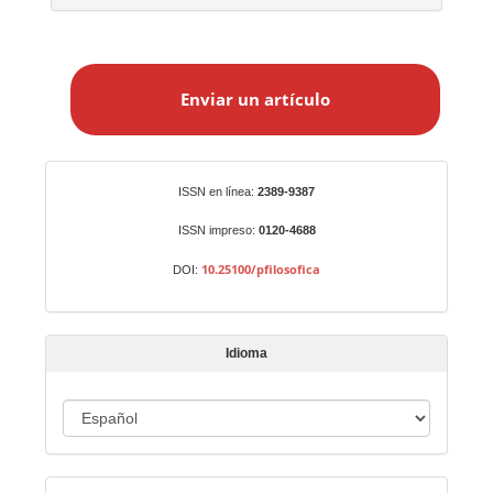
E
n
Enviar un artículo
v
i
a
r
Identificadores
ISSN en línea:
2389-9387
u
n
ISSN impreso:
0120-4688
a
10.25100/pfilosofica
DOI:
r
t
í
Idioma
c
u
I
l
o
d
i