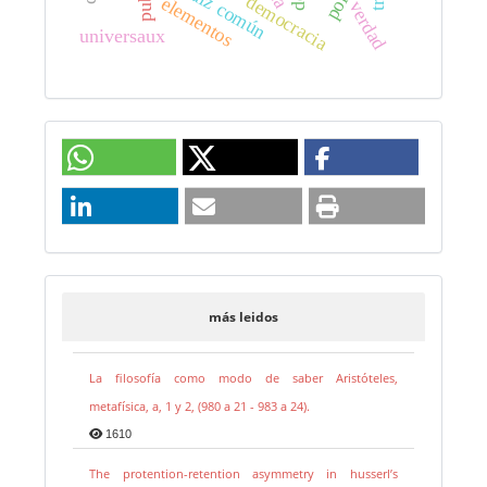
raíz común
democracia
elementos
verdad
universaux
más leidos
La filosofía como modo de saber Aristóteles,
metafísica, a, 1 y 2, (980 a 21 - 983 a 24).
1610
The protention-retention asymmetry in husserl’s