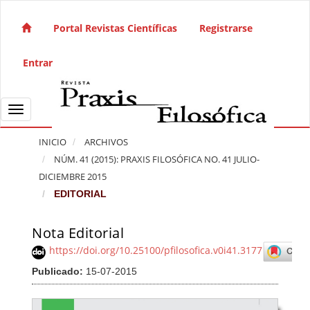
Salto rápido al contenido de la página
Navegación principal
Portal Revistas Científicas
Registrarse
Contenido principal
Barra lateral
Entrar
Toggle navigation
INICIO
ARCHIVOS
NÚM. 41 (2015): PRAXIS FILOSÓFICA NO. 41 JULIO-
DICIEMBRE 2015
EDITORIAL
Nota Editorial
Barra lateral del artículo
https://doi.org/10.25100/pfilosofica.v0i41.3177
Publicado:
15-07-2015