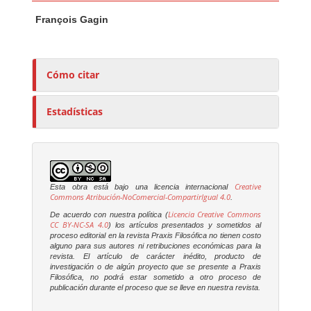
Contenido principal del artículo
A
François Gagin
u
t
o
r
Cómo citar
e
s
Estadísticas
/
a
s
Creative
Esta obra está bajo una licencia internacional
Commons Atribución-NoComercial-CompartirIgual 4.0
.
Licencia Creative Commons
De acuerdo con nuestra política (
CC BY-NC-SA 4.0
) los artículos presentados y sometidos al
proceso editorial en la revista
Praxis Filosófica
no tienen costo
alguno para sus autores ni retribuciones económicas para la
revista. El artículo de carácter inédito, producto de
investigación o de algún proyecto que se presente a
Praxis
Filosófica
, no podrá estar sometido a otro proceso de
publicación durante el proceso que se lleve en nuestra revista.