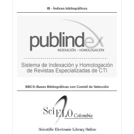
Indexado en:
o
m
IB - Índices bibliográficos
a
BBCS–Bases Bibliográficas con Comité de Selección