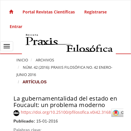
Salto rápido al contenido de la página
Navegación principal
Portal Revistas Científicas
Registrarse
Contenido principal
Barra lateral
Entrar
Toggle navigation
INICIO
ARCHIVOS
NÚM. 42 (2016): PRAXIS FILOSÓFICA NO. 42 ENERO-
JUNIO 2016
ARTÍCULOS
La gubernamentalidad del estado en
Barra lateral del artículo
Foucault: un problema moderno
https://doi.org/10.25100/pfilosofica.v0i42.3168
Publicado:
15-01-2016
Palabras clave: