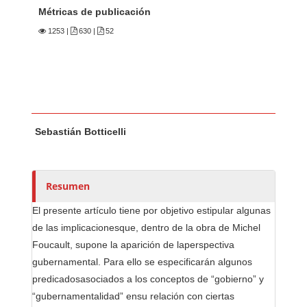
Métricas de publicación
1253
|
630 |
52
Contenido principal del artículo
A
Sebastián Botticelli
u
t
o
r
Resumen
e
El presente artículo tiene por objetivo estipular algunas
s
de las implicacionesque, dentro de la obra de Michel
/
Foucault, supone la aparición de laperspectiva
a
gubernamental. Para ello se especificarán algunos
s
predicadosasociados a los conceptos de “gobierno” y
“gubernamentalidad” ensu relación con ciertas