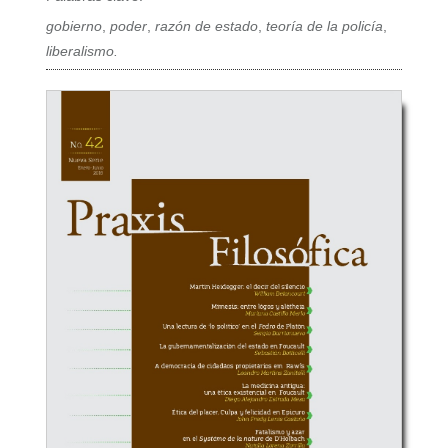
gobierno
,
poder
,
razón de estado
,
teoría de la policía
,
liberalismo.