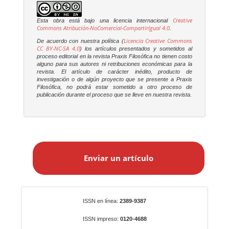
Creative
Esta obra está bajo una licencia internacional
Commons Atribución-NoComercial-CompartirIgual 4.0
.
Licencia Creative Commons
De acuerdo con nuestra política (
CC BY-NC-SA 4.0
) los artículos presentados y sometidos al
proceso editorial en la revista
Praxis Filosófica
no tienen costo
alguno para sus autores ni retribuciones económicas para la
revista. El artículo de carácter inédito, producto de
investigación o de algún proyecto que se presente a
Praxis
Filosófica
, no podrá estar sometido a otro proceso de
publicación durante el proceso que se lleve en nuestra revista.
E
n
Enviar un artículo
v
i
a
r
Identificadores
ISSN en línea:
2389-9387
u
n
ISSN impreso:
0120-4688