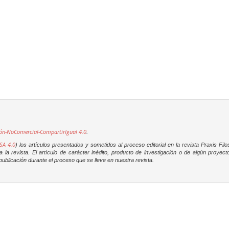
ón-NoComercial-CompartirIgual 4.0
.
SA 4.0
) los artículos presentados y sometidos al proceso editorial en la revista
Praxis Filo
la revista. El artículo de carácter inédito, producto de investigación o de algún proyec
ublicación durante el proceso que se lleve en nuestra revista.