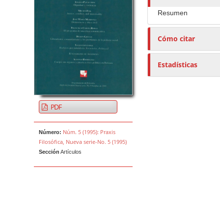
e
Resumen
s
/
Cómo citar
a
s
Estadísticas
PDF
Núm. 5 (1995): Praxis
Número:
Filosófica, Nueva serie-No. 5 (1995)
Sección
Artículos