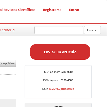
al Revistas Científicas
Registrarse
Entrar
o editorial
Buscar
E
n
Enviar un artículo
v
i
a
r
Identificadores
ISSN en línea:
2389-9387
u
n
ISSN impreso:
0120-4688
a
10.25100/pfilosofica
DOI:
r
t
í