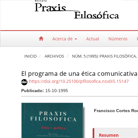
Salto rápido al contenido de la página
Navegación principal
Contenido principal
Barra lateral
Acerca de
Actual
Números
INICIO
ARCHIVOS
NÚM. 5 (1995): PRAXIS FILOSÓFICA,
El programa de una ética comunicativa
https://doi.org/10.25100/pfilosofica.nsv0i5.15147
Publicado:
15-10-1995
Barra lateral del artículo
Contenido princi
A
Francisco Cortes R
u
t
o
r
Resumen