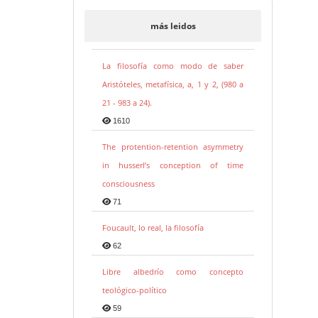
más leidos
La filosofía como modo de saber
Aristóteles, metafísica, a, 1 y 2, (980 a
21 - 983 a 24).
1610
The protention-retention asymmetry
in husserl’s conception of time
consciousness
71
Foucault, lo real, la filosofía
62
Libre albedrío como concepto
teológico-político
59