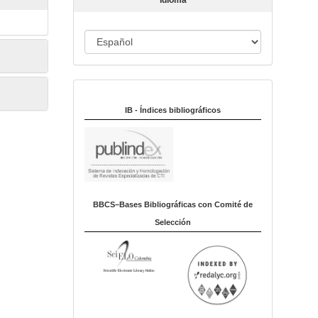
Idioma
c
u
I
l
o
d
i
Indexado en:
o
m
IB - Índices bibliográficos
a
BBCS–Bases Bibliográficas con Comité de
Selección