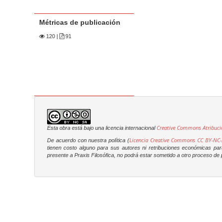
Métricas de publicación
120
|
91
Creative Commons Atribuci
Esta obra está bajo una licencia internacional
Licencia Creative Commons CC BY-NC-
De acuerdo con nuestra política (
tienen costo alguno para sus autores ni retribuciones económicas para 
presente a
Praxis Filosófica
, no podrá estar sometido a otro proceso de p