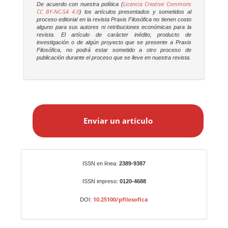
Licencia Creative Commons
De acuerdo con nuestra política (
CC BY-NC-SA 4.0
) los artículos presentados y sometidos al
proceso editorial en la revista
Praxis Filosófica
no tienen costo
alguno para sus autores ni retribuciones económicas para la
revista. El artículo de carácter inédito, producto de
investigación o de algún proyecto que se presente a
Praxis
Filosófica
, no podrá estar sometido a otro proceso de
publicación durante el proceso que se lleve en nuestra revista.
E
n
Enviar un artículo
v
i
a
r
Identificadores
ISSN en línea:
2389-9387
u
n
ISSN impreso:
0120-4688
a
10.25100/pfilosofica
DOI:
r
t