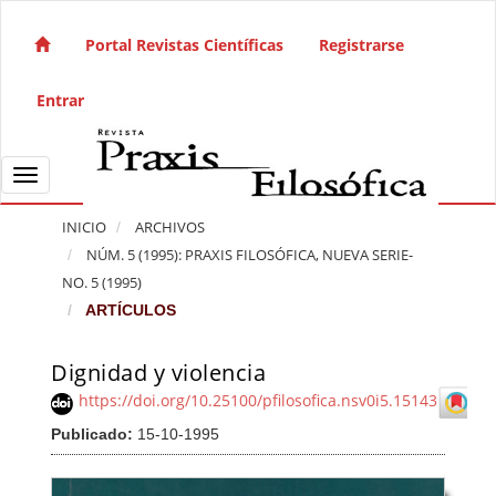
Salto rápido al contenido de la página
Navegación principal
Portal Revistas Científicas
Registrarse
Contenido principal
Barra lateral
Entrar
Toggle navigation
INICIO
ARCHIVOS
NÚM. 5 (1995): PRAXIS FILOSÓFICA, NUEVA SERIE-
NO. 5 (1995)
ARTÍCULOS
Dignidad y violencia
Barra lateral del artículo
https://doi.org/10.25100/pfilosofica.nsv0i5.15143
Publicado:
15-10-1995