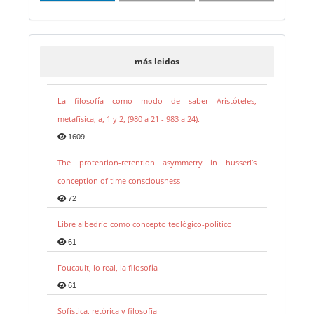
más leidos
La filosofía como modo de saber Aristóteles,
metafísica, a, 1 y 2, (980 a 21 - 983 a 24).
1609
The protention-retention asymmetry in husserl’s
conception of time consciousness
72
Libre albedrío como concepto teológico-político
61
Foucault, lo real, la filosofía
61
Sofística, retórica y filosofía