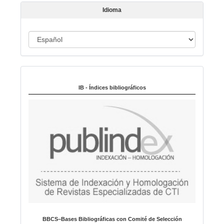
í
Idioma
c
u
I
l
o
d
i
Indexado en:
o
m
IB - Índices bibliográficos
a
BBCS–Bases Bibliográficas con Comité de Selección