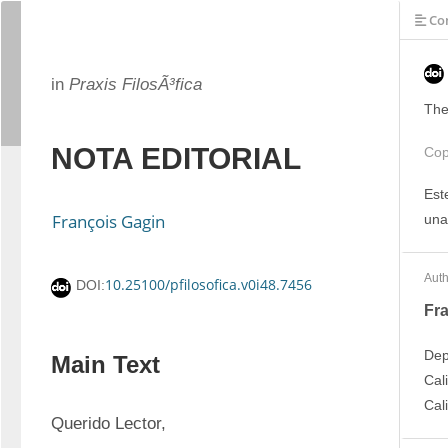
Con
in
Praxis FilosÃ³fica
The
NOTA EDITORIAL
Cop
Est
François Gagin
una
Auth
10.25100/pfilosofica.v0i48.7456
DOI:
Fr
Dep
Main Text
Cal
Cal
Querido Lector,