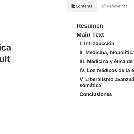
Contents
References
Resumen
Main Text
I. Introducción
ica
II. Medicina, biopolít
ult
III. Medicina y ética de
IV. Los médicos de la 
V. Liberalismo avanzad
somática”
Conclusiones