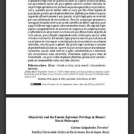
d
e
l
a
r
t
í
c
u
l
o