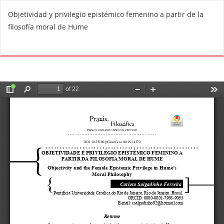
V
Objetividad y privilegio epistémico femenino a partir de la
o
filosofía moral de Hume
l
v
De
D
e
e
r
s
a
c
l
a
o
r
s
g
d
a
e
r
t
P
a
D
l
F
l
e
s