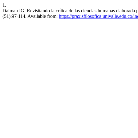
1.
Dalmau IG. Revisitando la crítica de las ciencias humanas elaborada p
(51):97-114. Available from:
https://praxisfilosofica.univalle.edu.co/